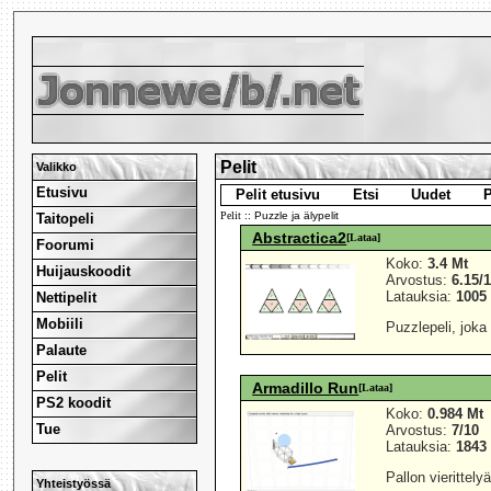
Pelit
Valikko
Etusivu
Pelit etusivu
Etsi
Uudet
P
Pelit
:: Puzzle ja älypelit
Taitopeli
Abstractica2
[Lataa]
Foorumi
Koko:
3.4 Mt
Huijauskoodit
Arvostus:
6.15/
Latauksia:
1005
Nettipelit
Mobiili
Puzzlepeli, joka 
Palaute
Pelit
Armadillo Run
[Lataa]
PS2 koodit
Koko:
0.984 Mt
Tue
Arvostus:
7/10
Latauksia:
1843
Pallon vierittely
Yhteistyössä