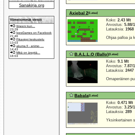
Sanakirja.org
Axiebal 2
[Lataa]
Viimeisimmät viestit
Koko:
2.43 Mt
Arvostus:
5.88/
Ilmeeni kun...
Latauksia:
1968
23:29
IpesGames on Facebook
21:46
Ohjaa palloa ja 
Pikavippi keskustelu
13:03
akuma.fi - anime- ...
14:43
Mikä on ärsyttä...
B.A.L.L.O (Ballo)
[Lataa]
16:03
Koko:
9.1 Mt
Arvostus:
7.87/
Latauksia:
2447
Omaperäinen puzz
Babala
[Lataa]
Koko:
0.471 Mt
Arvostus:
3.25/
Latauksia:
289
Yksinkertainen s