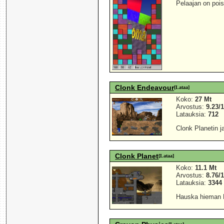
Pelaajan on poi
Clonk Endeavour
[Lataa]
Koko:
27 Mt
Arvostus:
9.23/
Latauksia:
712
Clonk Planetin j
Clonk Planet
[Lataa]
Koko:
11.1 Mt
Arvostus:
8.76/
Latauksia:
3344
Hauska hieman Le