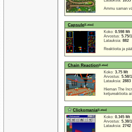
Latauksia:
1055
Ammu saman väri
Capsule
[Lataa]
Koko:
0.598 Mt
Arvostus:
5.75/
Latauksia:
882
Reaktioita ja pä
Chain Reaction
[Lataa]
Koko:
3.75 Mt
Arvostus:
5.58/
Latauksia:
2883
Hieman The Incre
ketjureaktioita a
Clickomania
[Lataa]
Koko:
0.345 Mt
Arvostus:
5.38/
Latauksia:
2742