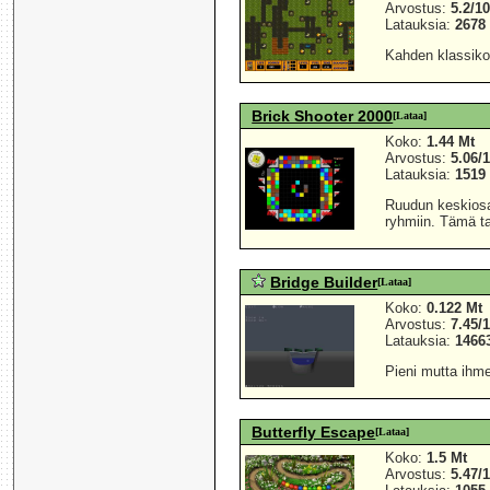
Arvostus:
5.2/1
Latauksia:
2678
Kahden klassikon
Brick Shooter 2000
[Lataa]
Koko:
1.44 Mt
Arvostus:
5.06/
Latauksia:
1519
Ruudun keskiosas
ryhmiin. Tämä t
Bridge Builder
[Lataa]
Koko:
0.122 Mt
Arvostus:
7.45/
Latauksia:
1466
Pieni mutta ihme
Butterfly Escape
[Lataa]
Koko:
1.5 Mt
Arvostus:
5.47/