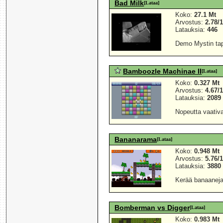
Bad Milk
[Lataa]
Koko:
27.1 Mt
Arvostus:
2.78/
Latauksia:
446
Demo Mystin tapa
Bamboozle Machinae II
[Lataa]
Koko:
0.327 Mt
Arvostus:
4.67/
Latauksia:
2089
Nopeutta vaativ
Bananarama
[Lataa]
Koko:
0.948 Mt
Arvostus:
5.76/
Latauksia:
3880
Kerää banaaneja 
Bomberman vs Digger
[Lataa]
Koko:
0.983 Mt