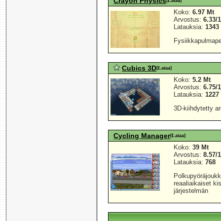
Crayon Physics
[Lataa]
Koko:
6.97 Mt
Arvostus:
6.33/
Latauksia:
1343
Fysiikkapulmape
Cubics 3D
[Lataa]
Koko:
5.2 Mt
Arvostus:
6.75/
Latauksia:
1227
3D-kiihdytetty a
Cycling Manager
[Lataa]
Koko:
39 Mt
Arvostus:
8.57/
Latauksia:
768
Polkupyöräjoukku
reaaliaikaiset k
järjestelmän