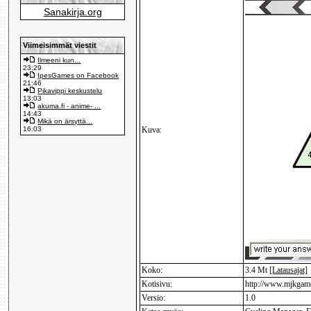
Sanakirja.org
Viimeisimmät viestit
Ilmeeni kun...
23:29
IpesGames on Facebook
21:46
Pikavippi keskustelu
13:03
akuma.fi - anime- ...
14:43
Mikä on ärsyttä...
16:03
Kuva:
Koko:
3.4 Mt
[Latausajat]
Kotisivu:
http://www.mjkgame
Versio:
1.0