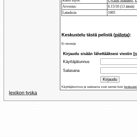
Katso myös:
Cycling Manager
,
E
Arvostus:
6.15/10 (13 ääntä)
Latauksia:
1005
Keskustelu tästä pelistä (
piilota
):
Ei viestejä
Kirjaudu sisään lähettääksesi viestin [
r
Käyttäjätunnus
Salasana
Käyttäjätunnus ja salasana ovat samat kuin
keskuste
lexikon tyska