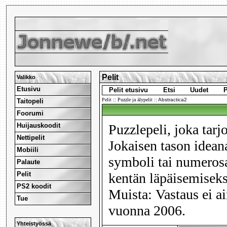
Pelit
Valikko
Etusivu
Pelit etusivu
Etsi
Uudet
P
Pelit
::
Puzzle ja älypelit
::
Abstractica2
Taitopeli
Foorumi
Huijauskoodit
Puzzlepeli, joka tarj
Nettipelit
Jokaisen tason idean
Mobiili
symboli tai numerosar
Palaute
Pelit
kentän läpäisemisek
PS2 koodit
Muista: Vastaus ei ain
Tue
vuonna 2006.
Yhteistyössä