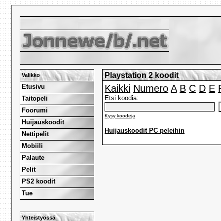
Playstation 2 koodit
Valikko
Etusivu
Kaikki
Numero
A
B
C
D
E
Etsi koodia:
Taitopeli
Foorumi
Kysy koodeja
Huijauskoodit
Huijauskoodit PC peleihin
Nettipelit
Mobiili
Palaute
Pelit
PS2 koodit
Tue
Yhteistyössä