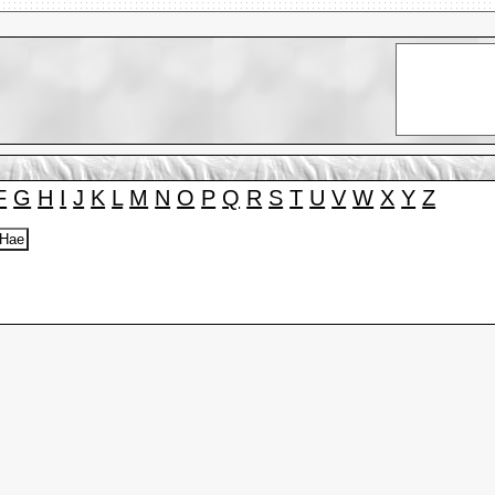
F
G
H
I
J
K
L
M
N
O
P
Q
R
S
T
U
V
W
X
Y
Z