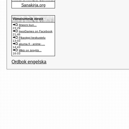
Sanakirja.org
Viimeisimmät viestit
Ilmeeni kun...
23:29
IpesGames on Facebook
21:46
Pikavippi keskustelu
13:03
akuma.fi - anime- ...
14:43
Mikä on ärsyttä...
16:03
Ordbok engelska