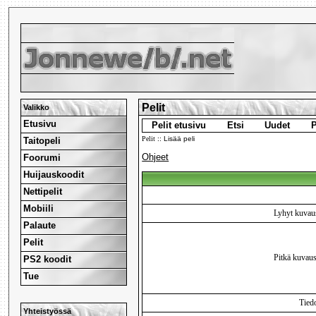
Pelit
Valikko
Etusivu
Pelit etusivu
Etsi
Uudet
P
Pelit
:: Lisää peli
Taitopeli
Ohjeet
Foorumi
Huijauskoodit
Nettipelit
Mobiili
Lyhyt kuvaus
Palaute
Pelit
Pitkä kuvaus
PS2 koodit
Tue
Tied
Yhteistyössä