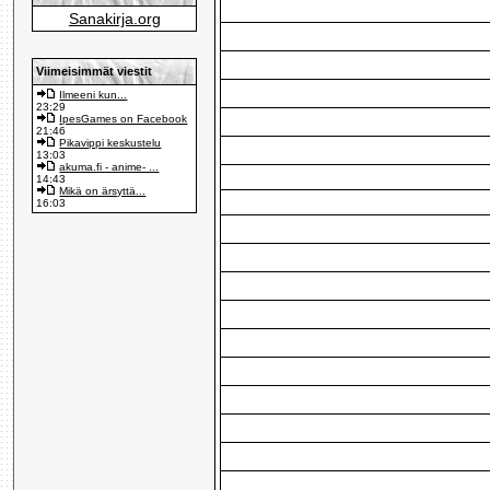
Sanakirja.org
Viimeisimmät viestit
Ilmeeni kun...
23:29
IpesGames on Facebook
21:46
Pikavippi keskustelu
13:03
akuma.fi - anime- ...
14:43
Mikä on ärsyttä...
16:03