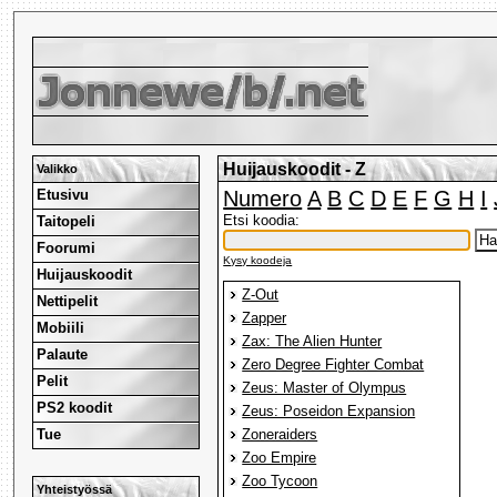
Huijauskoodit - Z
Valikko
Etusivu
Numero
A
B
C
D
E
F
G
H
I
Etsi koodia:
Taitopeli
Foorumi
Kysy koodeja
Huijauskoodit
Z-Out
Nettipelit
Zapper
Mobiili
Zax: The Alien Hunter
Palaute
Zero Degree Fighter Combat
Pelit
Zeus: Master of Olympus
PS2 koodit
Zeus: Poseidon Expansion
Tue
Zoneraiders
Zoo Empire
Zoo Tycoon
Yhteistyössä