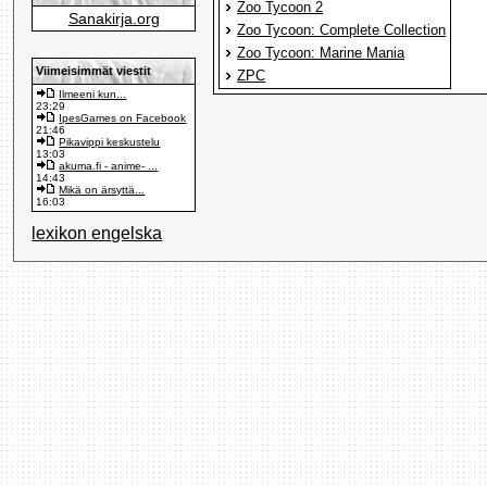
Zoo Tycoon 2
Sanakirja.org
Zoo Tycoon: Complete Collection
Zoo Tycoon: Marine Mania
Viimeisimmät viestit
ZPC
Ilmeeni kun...
23:29
IpesGames on Facebook
21:46
Pikavippi keskustelu
13:03
akuma.fi - anime- ...
14:43
Mikä on ärsyttä...
16:03
lexikon engelska