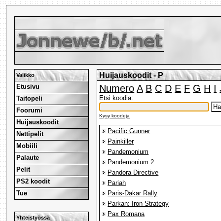
Huijauskoodit - P
Valikko
Etusivu
Numero
A
B
C
D
E
F
G
H
I
Etsi koodia:
Taitopeli
Foorumi
Kysy koodeja
Huijauskoodit
Pacific Gunner
Nettipelit
Painkiller
Mobiili
Pandemonium
Palaute
Pandemonium 2
Pelit
Pandora Directive
PS2 koodit
Pariah
Tue
Paris-Dakar Rally
Parkan: Iron Strategy
Pax Romana
Yhteistyössä