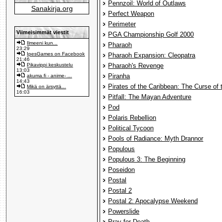
Pennzoil: World of Outlaws
Sanakirja.org
Perfect Weapon
Perimeter
Viimeisimmät viestit
PGA Championship Golf 2000
Ilmeeni kun...
Pharaoh
23:29
IpesGames on Facebook
Pharaoh Expansion: Cleopatra
21:46
Pikavippi keskustelu
Pharaoh's Revenge
13:03
Piranha
akuma.fi - anime- ...
14:43
Pirates of the Caribbean: The Curse of 
Mikä on ärsyttä...
16:03
Pitfall: The Mayan Adventure
Pod
Polaris Rebellion
Political Tycoon
Pools of Radiance: Myth Drannor
Populous
Populous 3: The Beginning
Poseidon
Postal
Postal 2
Postal 2: Apocalypse Weekend
Powerslide
Pray for Death