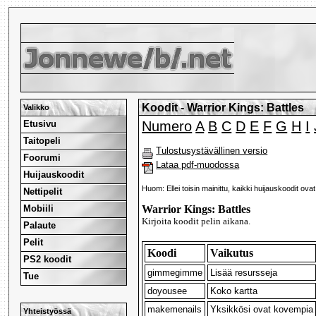
Koodit - Warrior Kings: Battles
Valikko
Etusivu
Numero
A
B
C
D
E
F
G
H
I
Taitopeli
Tulostusystävällinen versio
Foorumi
Lataa pdf-muodossa
Huijauskoodit
Huom: Ellei toisin mainittu, kaikki huijauskoodit ova
Nettipelit
Mobiili
Warrior Kings: Battles
Kirjoita koodit pelin aikana.
Palaute
Pelit
Koodi
Vaikutus
PS2 koodit
gimmegimme
Lisää resursseja
Tue
doyousee
Koko kartta
makemenails
Yksikkösi ovat kovempia
Yhteistyössä