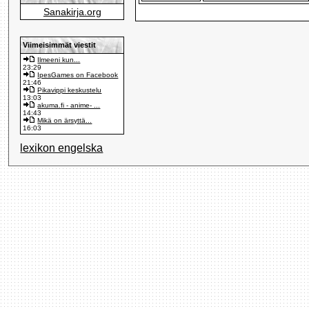
Sanakirja.org
Viimeisimmät viestit
Ilmeeni kun...
23:29
IpesGames on Facebook
21:46
Pikavippi keskustelu
13:03
akuma.fi - anime- ...
14:43
Mikä on ärsyttä...
16:03
lexikon engelska