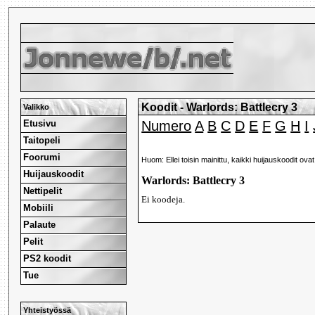
Koodit - Warlords: Battlecry 3
Valikko
Etusivu
Numero
A
B
C
D
E
F
G
H
I
Taitopeli
Foorumi
Huom: Ellei toisin mainittu, kaikki huijauskoodit ova
Huijauskoodit
Warlords: Battlecry 3
Nettipelit
Ei koodeja.
Mobiili
Palaute
Pelit
PS2 koodit
Tue
Yhteistyössä