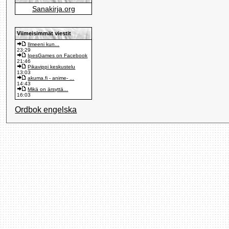
Sanakirja.org
Viimeisimmät viestit
Ilmeeni kun...
23:29
IpesGames on Facebook
21:46
Pikavippi keskustelu
13:03
akuma.fi - anime- ...
14:43
Mikä on ärsyttä...
16:03
Ordbok engelska