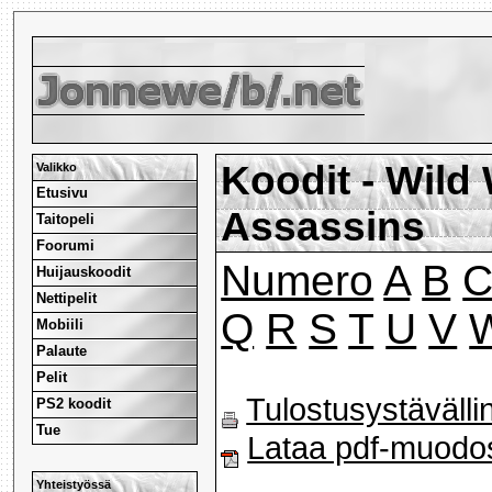
Koodit - Wild
Valikko
Etusivu
Assassins
Taitopeli
Foorumi
Numero
A
B
Huijauskoodit
Nettipelit
Q
R
S
T
U
V
Mobiili
Palaute
Pelit
Tulostusystävälli
PS2 koodit
Tue
Lataa pdf-muodo
Yhteistyössä