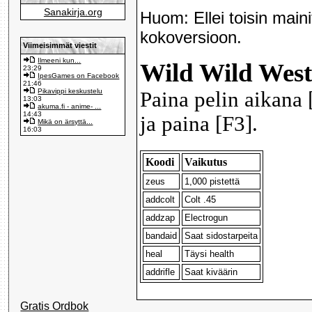
Sanakirja.org
Huom: Ellei toisin maini
kokoversioon.
Viimeisimmät viestit
Ilmeeni kun...
Wild Wild West:
23:29
IpesGames on Facebook
21:46
Pikavippi keskustelu
Paina pelin aikana 
13:03
akuma.fi - anime- ...
14:43
ja paina [F3].
Mikä on ärsyttä...
16:03
Koodi
Vaikutus
zeus
1,000 pistettä
addcolt
Colt .45
addzap
Electrogun
bandaid
Saat sidostarpeita
heal
Täysi health
addrifle
Saat kiväärin
Gratis Ordbok