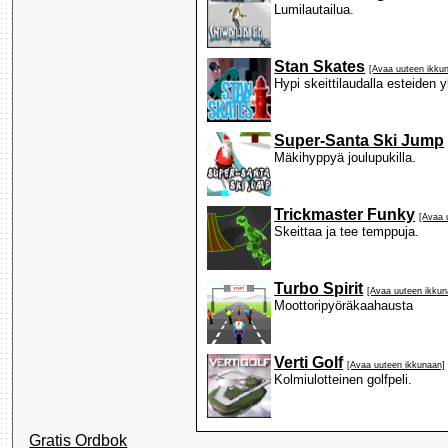
Lumilautailua.
Stan Skates
[Avaa uuteen ikku
Hypi skeittilaudalla esteiden yl
Super-Santa Ski Jump
Mäkihyppyä joulupukilla.
Trickmaster Funky
[Avaa 
Skeittaa ja tee temppuja.
Turbo Spirit
[Avaa uuteen ikkun
Moottoripyöräkaahausta
Verti Golf
[Avaa uuteen ikkunaan]
Kolmiulotteinen golfpeli.
Gratis Ordbok