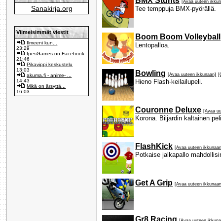
BMX Stunts
[Avaa uuteen ikku
Sanakirja.org
Tee temppuja BMX-pyörällä.
Viimeisimmät viestit
Boom Boom Volleyball
Ilmeeni kun...
Lentopalloa.
23:29
IpesGames on Facebook
21:46
Pikavippi keskustelu
13:03
Bowling
[Avaa uuteen ikkunaan]
[
akuma.fi - anime- ...
14:43
Hieno Flash-keilailupeli.
Mikä on ärsyttä...
16:03
Couronne Deluxe
[Avaa uu
Korona. Biljardin kaltainen peli
FlashKick
[Avaa uuteen ikkunaan
Potkaise jalkapallo mahdollis
Get A Grip
[Avaa uuteen ikkunaan
Gr8 Racing
[Avaa uuteen ikkuna