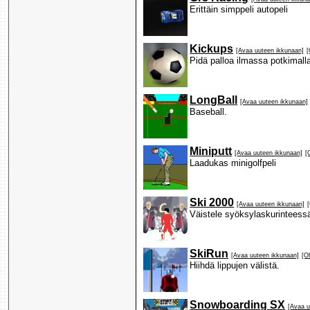
Erittäin simppeli autopeli
Kickups
[Avaa uuteen ikkunaan]
[
Pidä palloa ilmassa potkimalla.
LongBall
[Avaa uuteen ikkunaan]
Baseball.
Miniputt
[Avaa uuteen ikkunaan]
[
Laadukas minigolfpeli
Ski 2000
[Avaa uuteen ikkunaan]
Väistele syöksylaskurinteessä
SkiRun
[Avaa uuteen ikkunaan]
[O
Hiihdä lippujen välistä.
Snowboarding SX
[Avaa u