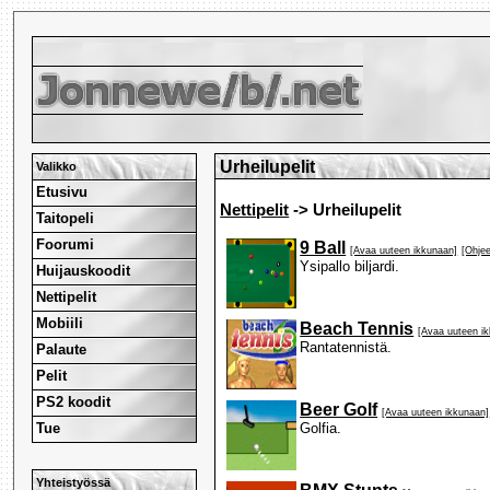
Urheilupelit
Valikko
Etusivu
Nettipelit
-> Urheilupelit
Taitopeli
Foorumi
9 Ball
[Avaa uuteen ikkunaan]
[Ohjee
Ysipallo biljardi.
Huijauskoodit
Nettipelit
Mobiili
Beach Tennis
[Avaa uuteen i
Rantatennistä.
Palaute
Pelit
PS2 koodit
Beer Golf
[Avaa uuteen ikkunaan]
Tue
Golfia.
Yhteistyössä