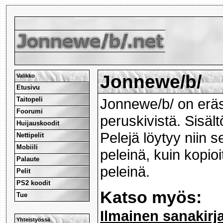
Jonnewe/b/
Valikko
Etusivu
Taitopeli
Jonnewe/b/ on eräs
Foorumi
peruskivistä. Sisält
Huijauskoodit
Pelejä löytyy niin s
Nettipelit
Mobiili
peleinä, kuin kopio
Palaute
peleinä.
Pelit
PS2 koodit
Katso myös:
Tue
Ilmainen sanakirj
Yhteistyössä