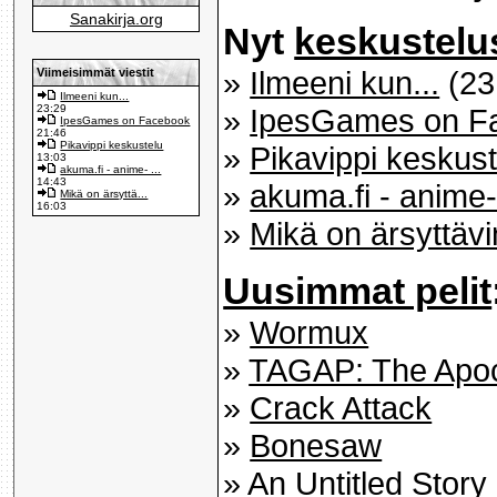
Sanakirja.org
Nyt
keskustelu
»
Ilmeeni kun...
(23
Viimeisimmät viestit
Ilmeeni kun...
23:29
»
IpesGames on F
IpesGames on Facebook
21:46
Pikavippi keskustelu
»
Pikavippi keskust
13:03
akuma.fi - anime- ...
14:43
»
akuma.fi - anime
Mikä on ärsyttä...
16:03
»
Mikä on ärsyttävi
Uusimmat pelit
»
Wormux
»
TAGAP: The Apoc
»
Crack Attack
»
Bonesaw
»
An Untitled Story