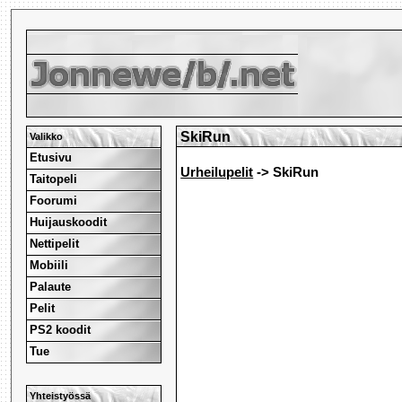
SkiRun
Valikko
Etusivu
Urheilupelit
-> SkiRun
Taitopeli
Foorumi
Huijauskoodit
Nettipelit
Mobiili
Palaute
Pelit
PS2 koodit
Tue
Yhteistyössä