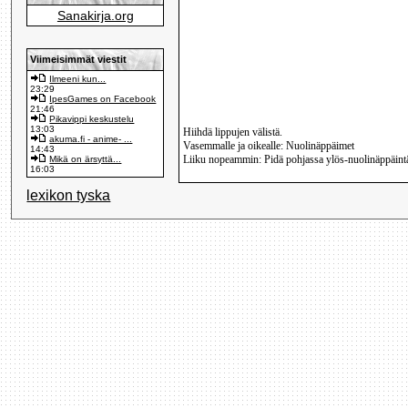
Sanakirja.org
Viimeisimmät viestit
Ilmeeni kun...
23:29
IpesGames on Facebook
21:46
Pikavippi keskustelu
13:03
Hiihdä lippujen välistä.
akuma.fi - anime- ...
Vasemmalle ja oikealle: Nuolinäppäimet
14:43
Liiku nopeammin: Pidä pohjassa ylös-nuolinäppäint
Mikä on ärsyttä...
16:03
lexikon tyska