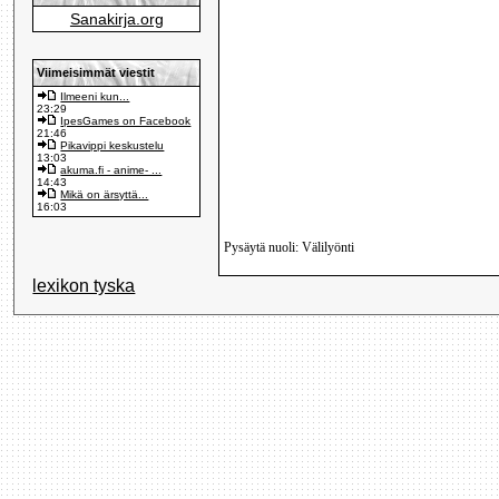
Sanakirja.org
Viimeisimmät viestit
Ilmeeni kun...
23:29
IpesGames on Facebook
21:46
Pikavippi keskustelu
13:03
akuma.fi - anime- ...
14:43
Mikä on ärsyttä...
16:03
Pysäytä nuoli: Välilyönti
lexikon tyska