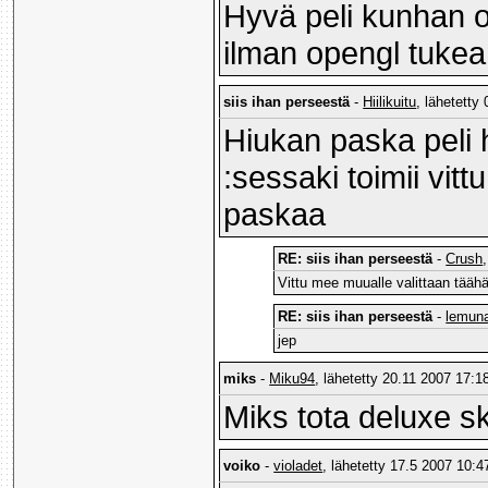
Hyvä peli kunhan os
ilman opengl tukea
siis ihan perseestä
-
Hiilikuitu
, lähetetty
Hiukan paska peli 
:sessaki toimii vit
paskaa
RE: siis ihan perseestä
-
Crush
Vittu mee muualle valittaan täähän
RE: siis ihan perseestä
-
lemuna
jep
miks
-
Miku94
, lähetetty 20.11 2007 17:18
Miks tota deluxe s
voiko
-
violadet
, lähetetty 17.5 2007 10:4