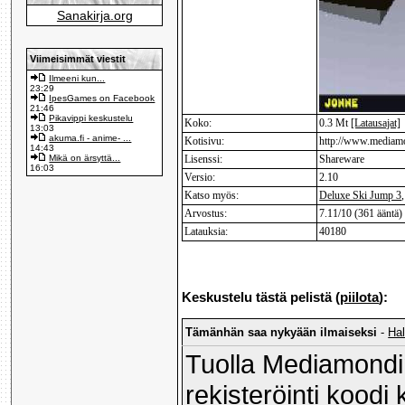
Sanakirja.org
Viimeisimmät viestit
Ilmeeni kun...
23:29
IpesGames on Facebook
21:46
Pikavippi keskustelu
Koko:
0.3 Mt
[Latausajat]
13:03
akuma.fi - anime- ...
Kotisivu:
http://www.mediamo
14:43
Mikä on ärsyttä...
Lisenssi:
Shareware
16:03
Versio:
2.10
Katso myös:
Deluxe Ski Jump 3
Arvostus:
7.11/10 (361 ääntä)
Latauksia:
40180
Keskustelu tästä pelistä (
piilota
):
Tämänhän saa nykyään ilmaiseksi
-
Ha
Tuolla Mediamondin
rekisteröinti koodi