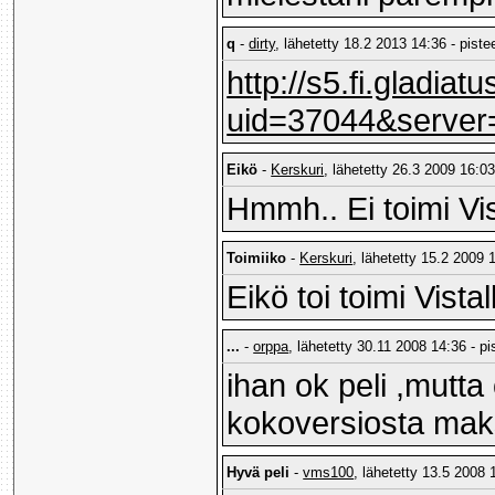
q
-
dirty
, lähetetty 18.2 2013 14:36 - piste
http://s5.fi.gladi
uid=37044&server
Eikö
-
Kerskuri
, lähetetty 26.3 2009 16:03
Hmmh.. Ei toimi Vis
Toimiiko
-
Kerskuri
, lähetetty 15.2 2009 
Eikö toi toimi Vistal
...
-
orppa
, lähetetty 30.11 2008 14:36 - pi
ihan ok peli ,mutta
kokoversiosta ma
Hyvä peli
-
vms100
, lähetetty 13.5 2008 