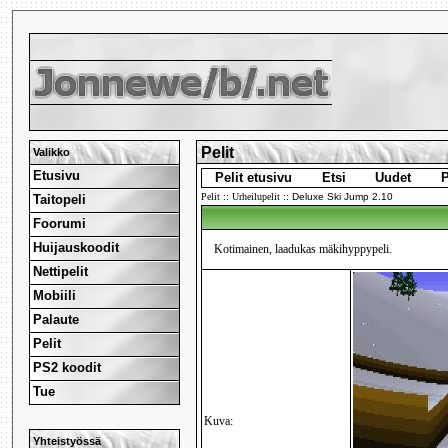
Pelit
Valikko
Etusivu
Pelit etusivu
Etsi
Uudet
P
Pelit
::
Urheilupelit
::
Deluxe Ski Jump 2.10
Taitopeli
Foorumi
Huijauskoodit
Kotimainen, laadukas mäkihyppypeli.
Nettipelit
Mobiili
Palaute
Pelit
PS2 koodit
Tue
Kuva:
Yhteistyössä