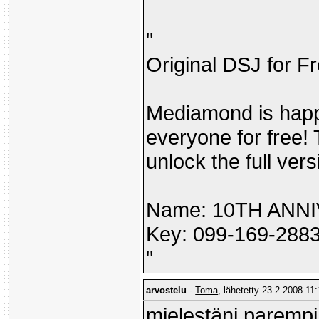
"
Original DSJ for Fr
Mediamond is happy
everyone for free! 
unlock the full ver
Name: 10TH ANN
Key: 099-169-288
"
arvostelu
-
Toma
, lähetetty 23.2 2008 11:
mielestäni parempi