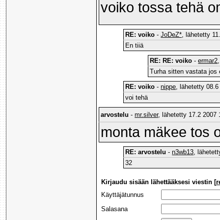
voiko tossa tehä 
RE: voiko
-
JoDeZ*
, lähetetty 1
En tiiä
RE: RE: voiko
-
ermar2
Turha sitten vastata jos e
RE: voiko
-
nippe
, lähetetty 08.
voi tehä
arvostelu
-
mr.silver
, lähetetty 17.2 2007 
monta mäkee tos 
RE: arvostelu
-
n3wb13
, lähetet
32
Kirjaudu sisään lähettääksesi viestin [
r
Käyttäjätunnus
Salasana