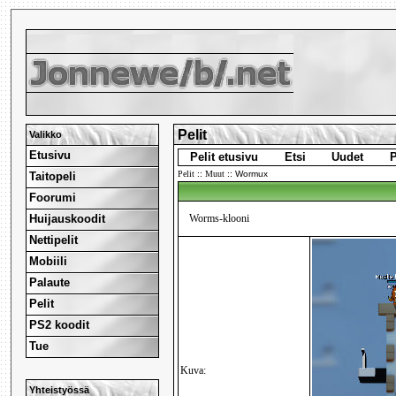
Pelit
Valikko
Etusivu
Pelit etusivu
Etsi
Uudet
P
Pelit
::
Muut
::
Wormux
Taitopeli
Foorumi
Huijauskoodit
Worms-klooni
Nettipelit
Mobiili
Palaute
Pelit
PS2 koodit
Tue
Kuva:
Yhteistyössä