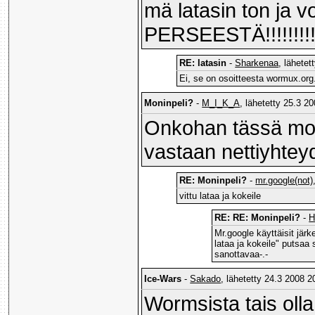
mä latasin ton ja v
PERSEESTÄ!!!!!!!!!
RE: latasin
-
Sharkenaa
, lähetet
Ei, se on osoitteesta wormux.org
Moninpeli?
-
M_I_K_A
, lähetetty 25.3 2
Onkohan tässä moni
vastaan nettiyhtey
RE: Moninpeli?
-
mr.google(not)
vittu lataa ja kokeile
RE: RE: Moninpeli?
-
H
Mr.google käyttäisit järk
lataa ja kokeile" putsaa 
sanottavaa-.-
Ice-Wars
-
Sakado
, lähetetty 24.3 2008 2
Wormsista tais oll