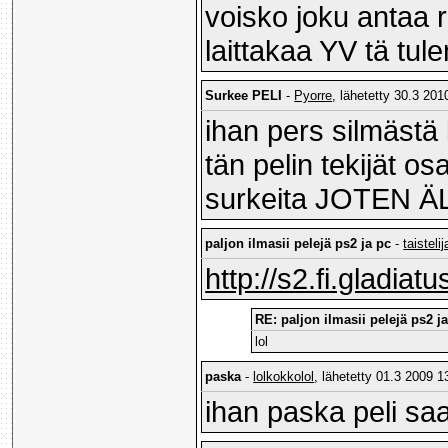
voisko joku antaa
laittakaa YV tä tul
Surkee PELI
-
Pyorre
, lähetetty 30.3 201
ihan pers silmästä 
tän pelin tekijät o
surkeita JOTEN 
paljon ilmasii pelejä ps2 ja pc
-
taistelij
http://s2.fi.gladi
RE: paljon ilmasii pelejä ps2 j
lol
paska
-
lolkokkolol
, lähetetty 01.3 2009 1
ihan paska peli sa