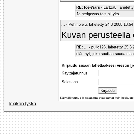
RE: Ice-Wars
-
Lartza8
, lähetett
Ja hedgewas tais oll yks.
...
-
Pehmolelu
, lähetetty 24.3 2008 18:54 
Kuvan perusteella 
RE: ...
-
pullo123
, lähetetty 25.3
eläs nyt, joku saattaa saada slaa
Kirjaudu sisään lähettääksesi viestin [
r
Käyttäjätunnus
Salasana
Käyttäjätunnus ja salasana ovat samat kuin
keskuste
lexikon tyska