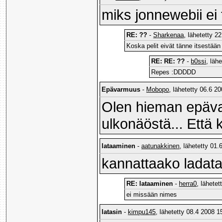
miks jonnewebii ei 
RE: ??
-
Sharkenaa
, lähetetty 2
Koska pelit eivät tänne itsestään
RE: RE: ??
-
b0ssi
, läh
Repes :DDDDD
Epävarmuus
-
Mobopo
, lähetetty 06.6 2
Olen hieman epäva
ulkonäöstä... Että 
lataaminen
-
aatunakkinen
, lähetetty 01.
kannattaako ladat
RE: lataaminen
-
herra0
, lähete
ei missään nimes
latasin
-
kimpu145
, lähetetty 08.4 2008 1