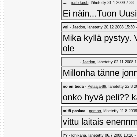
....
-
jusb-kesb
, lähetetty 31.1 2009 7:33 -
Ei näin...Tuon Uusi
voi
-
Jaedon
, lähetetty 20.12 2008 15:30 
Mika kyllä pystyy.
ole
.............
-
Jaedon
, lähetetty 02.11 2008 1
Millonha tänne jonn
no en tiedä
-
Pelaaja-89
, lähetetty 22.8 
onko hyvä peli?? k
mitä paskaa
-
gamon
, lähetetty 11.8 2008
vittu laitais enenn
??
-
lohikana
, lähetetty 06.7 2008 10:20 -