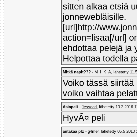
sitten alkaa etsiä u
jonnewebläisille.
[url]http://www.jon
action=lisaa[/url] o
ehdottaa pelejä ja y
Helpottaa todella pa
Mitkä napit???
-
M_I_K_A
, lähetetty 11.
Voiko tässä siirtää
voiko vaihtaa pel
Asiapeli
-
Jesseed
, lähetetty 10.2 2016 1
HyvÃ¤ peli
antakaa plz
-
g4mer
, lähetetty 05.5 2010 