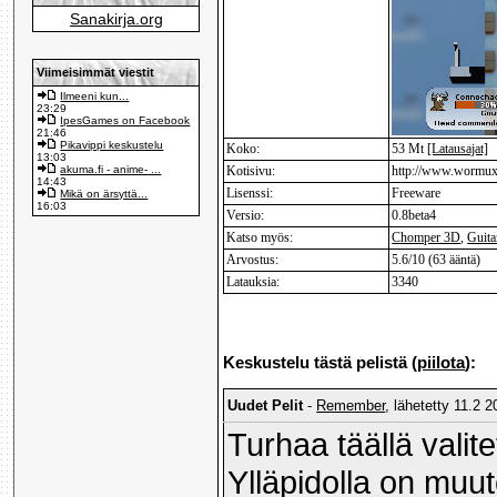
Sanakirja.org
Viimeisimmät viestit
Ilmeeni kun...
23:29
IpesGames on Facebook
21:46
Pikavippi keskustelu
Koko:
53 Mt
[Latausajat]
13:03
akuma.fi - anime- ...
Kotisivu:
http://www.wormux
14:43
Lisenssi:
Freeware
Mikä on ärsyttä...
16:03
Versio:
0.8beta4
Katso myös:
Chomper 3D
,
Guita
Arvostus:
5.6/10 (63 ääntä)
Latauksia:
3340
Keskustelu tästä pelistä (
piilota
):
Uudet Pelit
-
Remember
, lähetetty 11.2 
Turhaa täällä valit
Ylläpidolla on muut