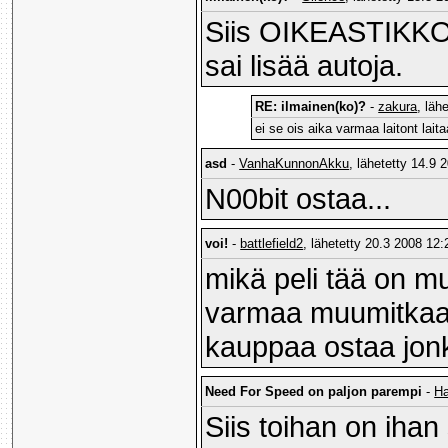
Siis OIKEASTIKKO? 
sai lisää autoja.
RE: ilmainen(ko)?
-
zakura
, läh
ei se ois aika varmaa laitont lait
asd
-
VanhaKunnonAkku
, lähetetty 14.9 
N00bit ostaa...
voi!
-
battlefield2
, lähetetty 20.3 2008 12:
mikä peli tää on m
varmaa muumitkaa 
kauppaa ostaa jonk
Need For Speed on paljon parempi
-
Ha
Siis toihan on iha