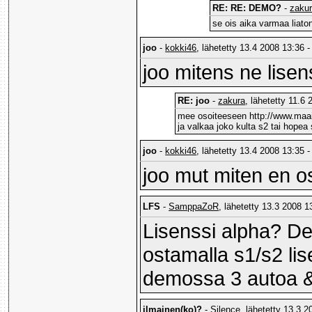
RE: RE: DEMO?
-
zaku
se ois aika varmaa liaton
joo
-
kokki46
, lähetetty 13.4 2008 13:36 -
joo mitens ne lisen
RE: joo
-
zakura
, lähetetty 11.6
mee osoiteeseen http://www.maai
ja valkaa joko kulta s2 tai hopea
joo
-
kokki46
, lähetetty 13.4 2008 13:35 -
joo mut miten en o
LFS
-
SamppaZoR
, lähetetty 13.3 2008 1
Lisenssi alpha? De
ostamalla s1/s2 li
demossa 3 autoa &
ilmainen(ko)?
-
Silence
, lähetetty 13.3 2