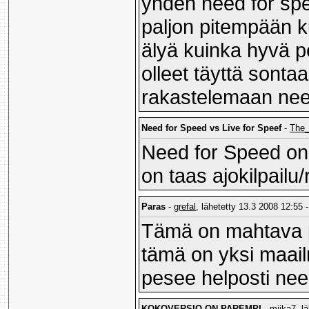
yhden need for spe
paljon pitempään ku
älyä kuinka hyvä p
olleet täyttä sonta
rakastelemaan nee
Need for Speed vs Live for Speef
-
The
Need for Speed on 
on taas ajokilpailu/
Paras
-
grefal
, lähetetty 13.3 2008 12:55 -
Tämä on mahtava p
tämä on yksi maail
pesee helposti nee
KOKOVERSIO ON PAREMPI
-
miika7
, l