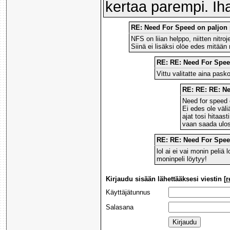
kertaa parempi. Iha
RE: Need For Speed on paljon
NFS on liian helppo, niitten nitro
Siinä ei lisäksi olöe edes mitään
RE: RE: Need For Spee
Vittu valitatte aina pask
RE: RE: RE: N
Need for speed o
Ei edes ole väli
ajat tosi hitaas
vaan saada ulos
RE: RE: Need For Spee
lol ai ei vai monin peliä 
moninpeli löytyy!
Kirjaudu sisään lähettääksesi viestin [
r
Käyttäjätunnus
Salasana