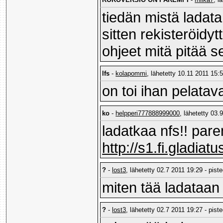
tiedän mistä ladata
sitten rekisteröidyt
ohjeet mitä pitää s
lfs
-
kolapommi
, lähetetty 10.11 2011 15:5
on toi ihan pelatav
ko
-
helpperi777888999000
, lähetetty 03.
ladatkaa nfs!! pare
http://s1.fi.gladi
?
-
lost3
, lähetetty 02.7 2011 19:29 - pist
miten tää ladataan
?
-
lost3
, lähetetty 02.7 2011 19:27 - pist