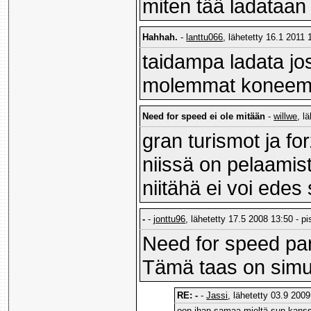
miten tää ladataan
Hahhah.
-
lanttu066
, lähetetty 16.1 2011 
taidampa ladata 
molemmat koneemme
Need for speed ei ole mitään
-
willwe
, l
gran turismot ja fo
niissä on pelaamis
niitähä ei voi edes
-
-
jonttu96
, lähetetty 17.5 2008 13:50 - pi
Need for speed par
Tämä taas on simul
RE: -
-
Jassi
, lähetetty 03.9 200
oon ihan samaa mieltä sun kans