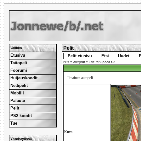
Pelit
Valikko
Etusivu
Pelit etusivu
Etsi
Uudet
P
Pelit
::
Autopelit
::
Live for Speed S2
Taitopeli
Foorumi
Huijauskoodit
Ilmainen autopeli
Nettipelit
Mobiili
Palaute
Pelit
PS2 koodit
Tue
Kuva:
Yhteistyössä