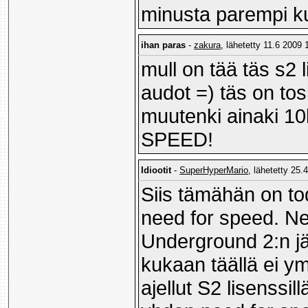
minusta parempi kun
ihan paras
-
zakura
, lähetetty 11.6 2009 
mull on tää täs s2 l
audot =) täs on tosi
muutenki ainaki 1
SPEED!
Idiootit
-
SuperHyperMario
, lähetetty 25.
Siis tämähän on to
need for speed. Ne
Underground 2:n jä
kukaan täällä ei ym
ajellut S2 lisenssi