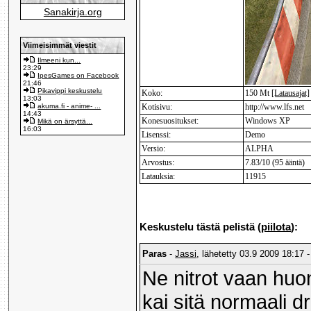
Sanakirja.org
Viimeisimmät viestit
Ilmeeni kun...
23:29
IpesGames on Facebook
21:46
Pikavippi keskustelu
Koko:
150 Mt
[Latausajat]
13:03
akuma.fi - anime- ...
Kotisivu:
http://www.lfs.net
14:43
Konesuositukset:
Windows XP
Mikä on ärsyttä...
16:03
Lisenssi:
Demo
Versio:
ALPHA
Arvostus:
7.83/10 (95 ääntä)
Latauksia:
11915
Keskustelu tästä pelistä (
piilota
):
Paras
-
Jassi
, lähetetty 03.9 2009 18:17 -
Ne nitrot vaan huon
kai sitä normaali dr