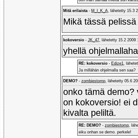
Mitä erilaista
-
M_I_K_A
, lähetetty 15.3 
Mikä tässä pelissä 
kokoversio
-
JK_47
, lähetetty 15.2 2009 
yhellä ohjelmallah
RE: kokoversio
-
Edize1
, lähete
Ja millähän ohjelmalla sen saa?
DEMO?
-
zombiestomp
, lähetetty 05.6 2
onko tämä demo? va
on kokoversio! ei d
kivalta peliltä.
RE: DEMO?
-
zombiestomp
, läh
eiku onhan se demo. perkele!