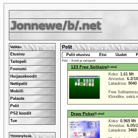
Pelit
Valikko
Etusivu
Pelit etusivu
Etsi
Uudet
P
Pelit
:: Kortti ja rahapelit
Taitopeli
123 Free Solitaire
[Lataa]
Foorumi
Koko:
1.61 Mt
Huijauskoodit
Arvostus:
6.2/1
Latauksia:
9040
Nettipelit
Mobiili
Free Solitairess
Klondike, sekä 
Palaute
Pelit
PS2 koodit
Draw Poker
[Lataa]
Tue
Koko:
0.969 Mt
Arvostus:
6.05/
Latauksia:
3468
Yhteistyössä