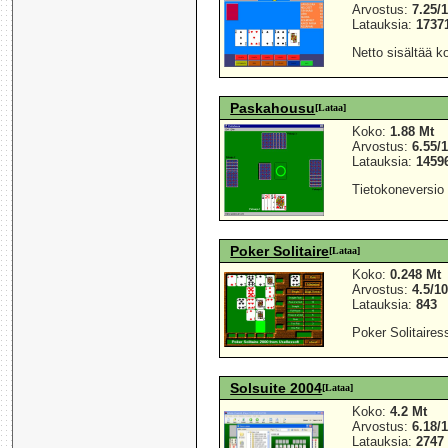
Arvostus:
7.25/
Latauksia:
1737
Netto sisältää k
Paskahousu
[Lataa]
Koko:
1.88 Mt
Arvostus:
6.55/
Latauksia:
1459
Tietokoneversio 
Poker Solitaire
[Lataa]
Koko:
0.248 Mt
Arvostus:
4.5/1
Latauksia:
843
Poker Solitaires
Solsuite 2004
[Lataa]
Koko:
4.2 Mt
Arvostus:
6.18/
Latauksia:
2747