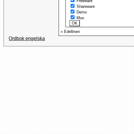
Freeware
Shareware
Demo
Muu
« Edellinen
Ordbok engelska