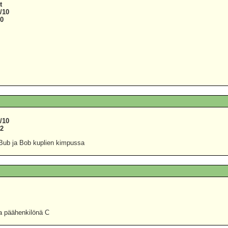
t
/10
80
/10
12
Bub ja Bob kuplien kimpussa
0
1
 päähenkilönä C