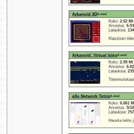
Arkanoid 3D
[Lataa]
Koko:
2.62 Mt
Arvostus:
6.93
Latauksia:
13
Klassisen tii
Arkanoid: Virtual Isles
[Lataa]
Koko:
2.99 Mt
Arvostus:
6.82
Latauksia:
23
Tiilenmurskaam
aSc Network Tetris
[Lataa]
Koko:
0.061 M
Arvostus:
5/1
Latauksia:
75
Hauska tetris 