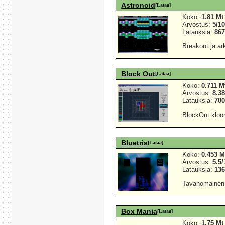
Astronoid
[Lataa]
Koko:
1.81 Mt
Arvostus:
5/1
Latauksia:
86
Breakout ja ar
Block Out
[Lataa]
Koko:
0.711 M
Arvostus:
8.38
Latauksia:
70
BlockOut klooni
Bluetris
[Lataa]
Koko:
0.453 M
Arvostus:
5.5/
Latauksia:
13
Tavanomainen, 
Box Mania
[Lataa]
Koko:
1.75 Mt