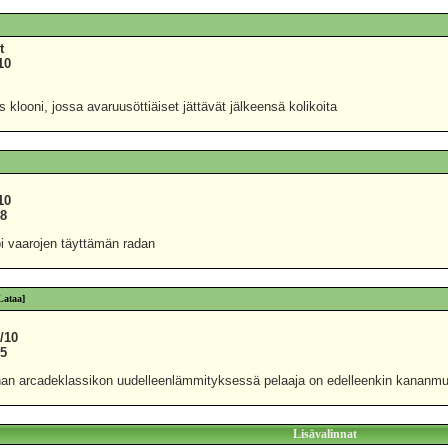
t
10
2
 klooni, jossa avaruusöttiäiset jättävät jälkeensä kolikoita
10
48
pi vaarojen täyttämän radan
Lataa]
/10
45
han arcadeklassikon uudelleenlämmityksessä pelaaja on edelleenkin kananmu
Lisävalinnat