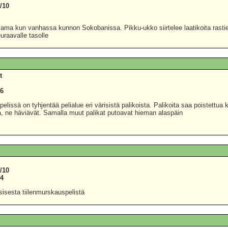
/10
2
sama kun vanhassa kunnon Sokobanissa. Pikku-ukko siirtelee laatikoita rastien 
uraavalle tasolle
t
0
96
elissä on tyhjentää pelialue eri värisistä palikoista. Palikoita saa poistettua 
a, ne häviävät. Samalla muut palikat putoavat hieman alaspäin
/10
84
sisesta tiilenmurskauspelistä