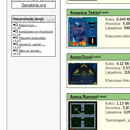
Sanakirja.org
Amazing Tetris
[Lataa]
Viimeisimmät viestit
Koko:
0.644 M
Arvostus:
5.09
Ilmeeni kun...
Latauksia:
50
23:29
IpesGames on Facebook
21:46
Klassinen tetri
Pikavippi keskustelu
13:03
akuma.fi - anime- ...
14:43
Mikä on ärsyttä...
16:03
ArconToys
[Lataa]
Koko:
4.12 Mt
Arvostus:
5.57
Latauksia:
118
Klassisen Ark
Arena Runner
[Lataa]
Koko:
1.13 Mt
Arvostus:
5.8/
Latauksia:
61
Toimintapeli, 