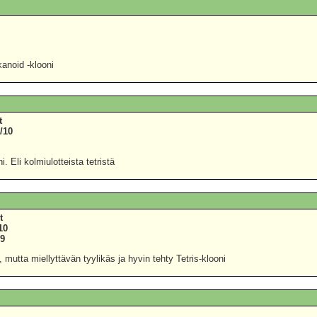
0
7
kanoid -klooni
t
/10
0
. Eli kolmiulotteista tetristä
t
10
69
mutta miellyttävän tyylikäs ja hyvin tehty Tetris-klooni