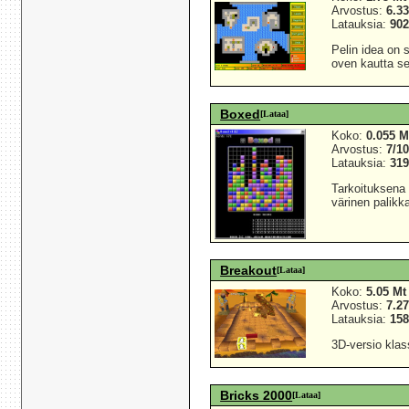
Arvostus:
6.33
Latauksia:
90
Pelin idea on 
oven kautta se
Boxed
[Lataa]
Koko:
0.055 M
Arvostus:
7/1
Latauksia:
31
Tarkoituksena p
värinen palikk
Breakout
[Lataa]
Koko:
5.05 Mt
Arvostus:
7.27
Latauksia:
15
3D-versio klas
Bricks 2000
[Lataa]