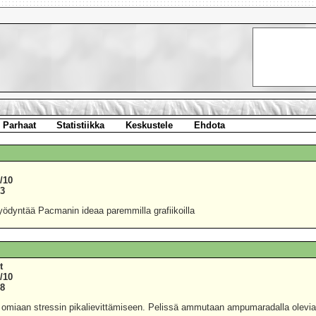
Parhaat
Statistiikka
Keskustele
Ehdota
/10
53
ödyntää Pacmanin ideaa paremmilla grafiikoilla
t
/10
38
omiaan stressin pikalievittämiseen. Pelissä ammutaan ampumaradalla olevia m