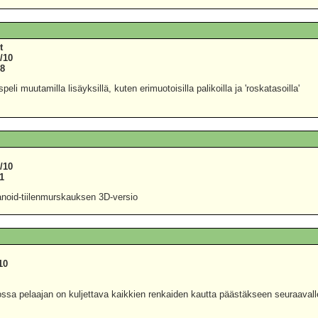
t
/10
08
speli muutamilla lisäyksillä, kuten erimuotoisilla palikoilla ja 'roskatasoilla'
/10
1
anoid-tiilenmurskauksen 3D-versio
10
9
jossa pelaajan on kuljettava kaikkien renkaiden kautta päästäkseen seuraavall