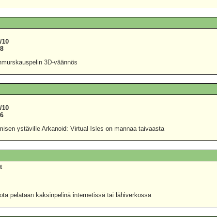
/10
48
lenmurskauspelin 3D-väännös
/10
56
isen ystäville Arkanoid: Virtual Isles on mannaa taivaasta
t
0
7
jota pelataan kaksinpelinä internetissä tai lähiverkossa