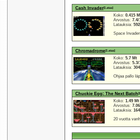
Cash Invader
[Lataa]
Koko:
0.415 M
Arvostus:
7.4/
Latauksia:
59
Space Invaders
Chromadrome
[Lataa]
Koko:
5.7 Mt
Arvostus:
5.3/
Latauksia:
30
Ohjaa pallo lä
Chuckie Egg: The Next Batch
[
Koko:
1.49 Mt
Arvostus:
7.06
Latauksia:
16
20 vuotta van