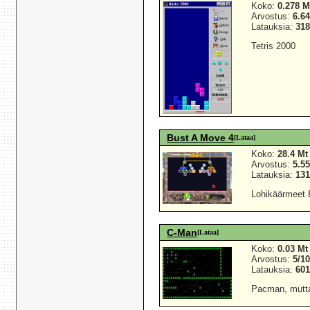
Koko:
0.278 M
Arvostus:
6.64
Latauksia:
31
Tetris 2000
Bust A Move 4
[Lataa]
Koko:
28.4 Mt
Arvostus:
5.55
Latauksia:
13
Lohikäärmeet 
C-Man
[Lataa]
Koko:
0.03 Mt
Arvostus:
5/1
Latauksia:
60
Pacman, mutta