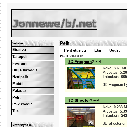
Pelit
Valikko
Etusivu
Pelit etusivu
Etsi
Uudet
Pelit
:: Arcadepelit
Taitopeli
3D Frogman
[Lataa]
Foorumi
Koko:
3.61 Mt
Huijauskoodit
Arvostus:
5.28
Latauksia:
66
Nettipelit
Mobiili
3D Frogman hy
Palaute
Pelit
3D Shooter
[Lataa]
PS2 koodit
Koko:
0.233 M
Tue
Arvostus:
5.39
Latauksia:
54
3D Shooter on 
Yhteistyössä