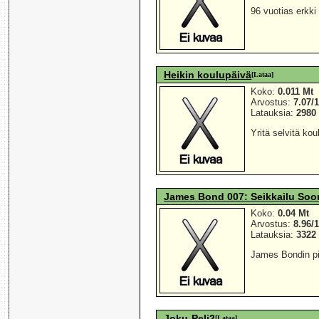
96 vuotias erkki
Heikin koulupäivä
[Lataa]
Koko:
0.011 Mt
Arvostus:
7.07/
Latauksia:
2980
Yritä selvitä ko
James Bond 007: Seikkailu So
Koko:
0.04 Mt
Arvostus:
8.96/
Latauksia:
3322
James Bondin pit
Joku-Peli2
[Lataa]