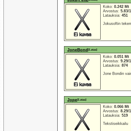
Koko:
0.242 Mt
Arvostus:
5.83/
Latauksia:
451
Jokusoftin tekem
JoneBond
[Lataa]
Koko:
0.051 Mt
Arvostus:
9.29/
Latauksia:
874
Jone Bondin vai
Jope
[Lataa]
Koko:
0.066 Mt
Arvostus:
8.29/
Latauksia:
519
Tekstiseikkailu