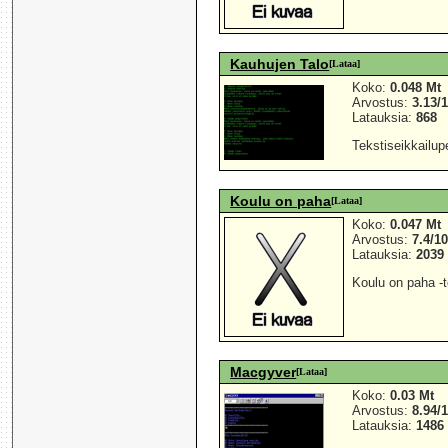
Kauhujen Talo
[Lataa]
Koko:
0.048 Mt
Arvostus:
3.13/
Latauksia:
868
Tekstiseikkailupe
Koulu on paha
[Lataa]
Koko:
0.047 Mt
Arvostus:
7.4/1
Latauksia:
2039
Koulu on paha -t
Macgyver
[Lataa]
Koko:
0.03 Mt
Arvostus:
8.94/
Latauksia:
1486