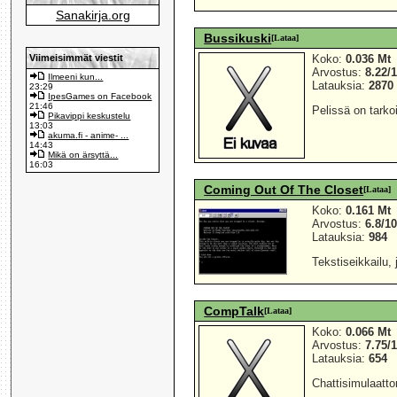
Sanakirja.org
Bussikuski
[Lataa]
Viimeisimmät viestit
Koko:
0.036 Mt
Arvostus:
8.22/
Ilmeeni kun...
Latauksia:
2870
23:29
IpesGames on Facebook
21:46
Pelissä on tarko
Pikavippi keskustelu
13:03
akuma.fi - anime- ...
14:43
Mikä on ärsyttä...
16:03
Coming Out Of The Closet
[Lataa]
Koko:
0.161 Mt
Arvostus:
6.8/1
Latauksia:
984
Tekstiseikkailu,
CompTalk
[Lataa]
Koko:
0.066 Mt
Arvostus:
7.75/
Latauksia:
654
Chattisimulaattor