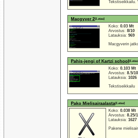
Tekstiseikkailu. 
Macgyver 2
[Lataa]
Koko:
0.03 Mt
Arvostus:
8/10
Latauksia:
969
Macgyverin jatk
Pahis-jengi of Kartzi school
[Lataa
Koko:
0.103 Mt
Arvostus:
8.5/1
Latauksia:
1026
Tekstiseikkailu
Pako Mielisairaalasta
[Lataa]
Koko:
0.038 Mt
Arvostus:
8.25/
Latauksia:
1627
Pakene mielisair