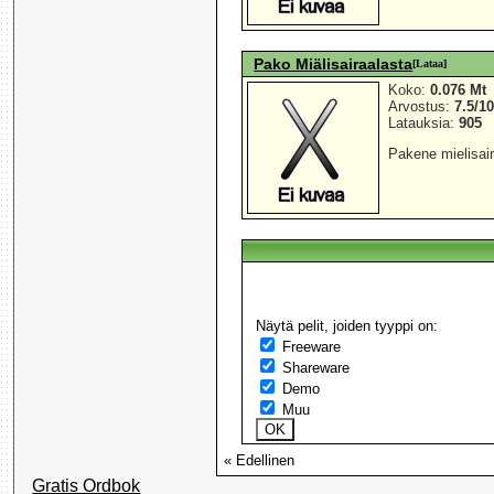
Pako Miälisairaalasta
[Lataa]
Koko:
0.076 Mt
Arvostus:
7.5/1
Latauksia:
905
Pakene mielisai
Näytä pelit, joiden tyyppi on:
Freeware
Shareware
Demo
Muu
« Edellinen
Gratis Ordbok