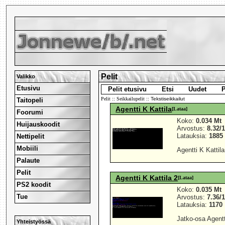
Pelit
Valikko
Etusivu
Pelit etusivu
Etsi
Uudet
P
Pelit
::
Seikkailupelit
:: Tekstiseikkailut
Taitopeli
Agentti K Kattila
[Lataa]
Foorumi
Koko:
0.034 Mt
Huijauskoodit
Arvostus:
8.32/
Latauksia:
1885
Nettipelit
Mobiili
Agentti K Kattil
Palaute
Pelit
Agentti K Kattila 2
[Lataa]
PS2 koodit
Koko:
0.035 Mt
Tue
Arvostus:
7.36/
Latauksia:
1170
Jatko-osa Agentti
Yhteistyössä