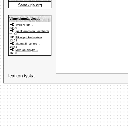
Sanakirja.org
Viimeisimmät viestit
Ilmeeni kun...
23:29
IpesGames on Facebook
21:46
Pikavippi keskustelu
13:03
akuma.fi - anime- ...
14:43
Mikä on ärsyttä...
16:03
lexikon tyska