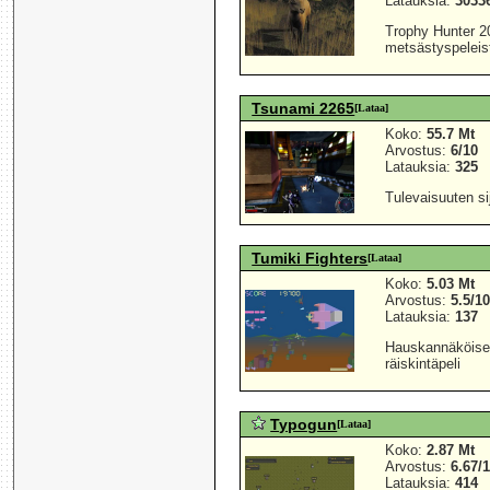
Latauksia:
3033
Trophy Hunter 2
metsästyspeleis
Tsunami 2265
[Lataa]
Koko:
55.7 Mt
Arvostus:
6/10
Latauksia:
325
Tulevaisuuten si
Tumiki Fighters
[Lataa]
Koko:
5.03 Mt
Arvostus:
5.5/1
Latauksia:
137
Hauskannäköiseen
räiskintäpeli
Typogun
[Lataa]
Koko:
2.87 Mt
Arvostus:
6.67/
Latauksia:
414