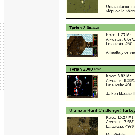
Omalaatuinen räis
yläpuolella näk
Tyrian 2.0
[Lataa]
Koko:
1.73 Mt
Arvostus:
6.67/
Latauksia:
457
Alhaalta ylös vi
Tyrian 2000
[Lataa]
Koko:
3.82 Mt
Arvostus:
8.33/
Latauksia:
491
Jatkoa klassisell
Ultimate Hunt Challenge: Turke
Koko:
15.27 Mt
Arvostus:
7.56/
Latauksia:
4970
Metsästelyä