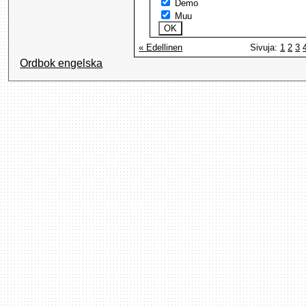
Demo
Muu
« Edellinen
Sivuja:
1
2
3
Ordbok engelska