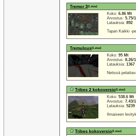
Tremor 3
[Lataa]
Koko:
6.86 Mt
Arvostus:
5.75/
Latauksia:
892
Tapan Kaikki -pel
Tremulous
[Lataa]
Koko:
95 Mt
Arvostus:
8.26/
Latauksia:
1367
Netissä pelattava
Tribes 2 kokoversio
[Lataa]
Koko:
538.6 Mt
Arvostus:
7.43/
Latauksia:
5239
Ilmaiseen levity
Tribes kokoversio
[Lataa]