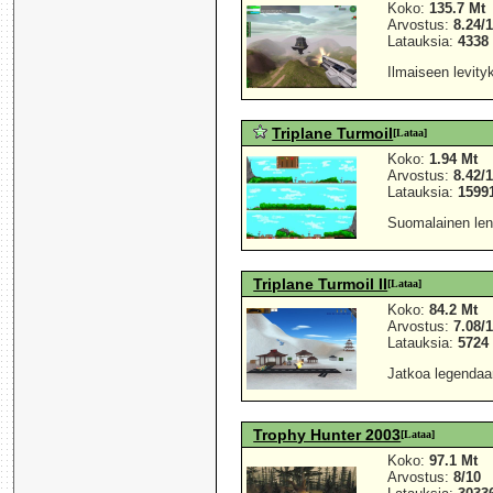
Koko:
135.7 Mt
Arvostus:
8.24/
Latauksia:
4338
Ilmaiseen levity
Triplane Turmoil
[Lataa]
Koko:
1.94 Mt
Arvostus:
8.42/
Latauksia:
1599
Suomalainen len
Triplane Turmoil II
[Lataa]
Koko:
84.2 Mt
Arvostus:
7.08/
Latauksia:
5724
Jatkoa legendaar
Trophy Hunter 2003
[Lataa]
Koko:
97.1 Mt
Arvostus:
8/10