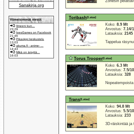
Zonesin pelatt
Sanakirja.org
Toribash
[Lataa]
Viimeisimmät viestit
Koko:
8.9 Mt
Ilmeeni kun...
Arvostus:
7.14/
23:29
IpesGames on Facebook
Latauksia:
2145
21:46
Pikavippi keskustelu
Tappelua räsynuk
13:03
akuma.fi - anime- ...
14:43
Mikä on ärsyttä...
16:03
Torus Trooper
[Lataa]
Koko:
6.3 Mt
Arvostus:
7.5/1
Latauksia:
328
Nopeatempoista r
Trans
[Lataa]
Koko:
94.8 Mt
Arvostus:
5.5/1
Latauksia:
233
3D-räiskintää ja 