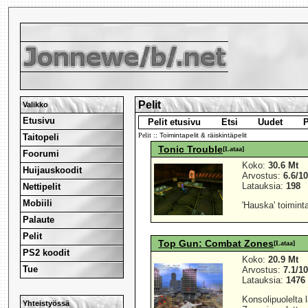
Pelit
Valikko
Etusivu
Pelit etusivu
Etsi
Uudet
P
Pelit
:: Toimintapelit & räiskintäpelit
Taitopeli
Tonic Trouble
[Lataa]
Foorumi
Koko:
30.6 Mt
Huijauskoodit
Arvostus:
6.6/1
Latauksia:
198
Nettipelit
Mobiili
'Hauska' toimint
Palaute
Pelit
Top Gun: Combat Zones
[Lataa]
PS2 koodit
Koko:
20.9 Mt
Tue
Arvostus:
7.1/1
Latauksia:
1476
Konsolipuolelta 
Yhteistyössä