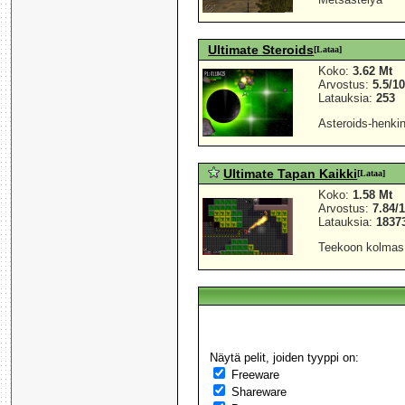
Ultimate Steroids
[Lataa]
Koko:
3.62 Mt
Arvostus:
5.5/1
Latauksia:
253
Asteroids-henkin
Ultimate Tapan Kaikki
[Lataa]
Koko:
1.58 Mt
Arvostus:
7.84/
Latauksia:
1837
Teekoon kolmas v
Näytä pelit, joiden tyyppi on:
Freeware
Shareware