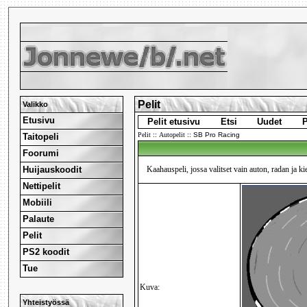
Pelit
Valikko
Etusivu
Pelit etusivu
Etsi
Uudet
P
Pelit
::
Autopelit
::
SB Pro Racing
Taitopeli
Foorumi
Huijauskoodit
Kaahauspeli, jossa valitset vain auton, radan ja k
Nettipelit
Mobiili
Palaute
Pelit
PS2 koodit
Tue
Kuva:
Yhteistyössä