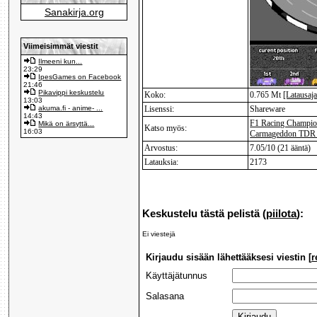
Sanakirja.org
Viimeisimmät viestit
Ilmeeni kun...
23:29
IpesGames on Facebook
21:46
Pikavippi keskustelu
Koko:
0.765 Mt
[Latausaja
13:03
akuma.fi - anime- ...
Lisenssi:
Shareware
14:43
F1 Racing Champio
Mikä on ärsyttä...
Katso myös:
16:03
Carmageddon TDR
Arvostus:
7.05/10 (21 ääntä)
Latauksia:
2173
Keskustelu tästä pelistä (
piilota
):
Ei viestejä
Kirjaudu sisään lähettääksesi viestin [
r
Käyttäjätunnus
Salasana