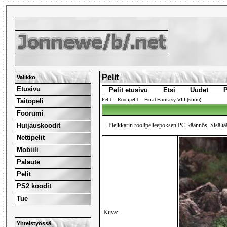
Pelit
Valikko
Etusivu
Pelit etusivu
Etsi
Uudet
P
Pelit
::
Roolipelit
::
Final Fantasy VIII (suuri)
Taitopeli
Foorumi
Huijauskoodit
Pleikkarin roolipelieepoksen PC-käännös. Sisältä
Nettipelit
Mobiili
Palaute
Pelit
PS2 koodit
Tue
Kuva:
Yhteistyössä