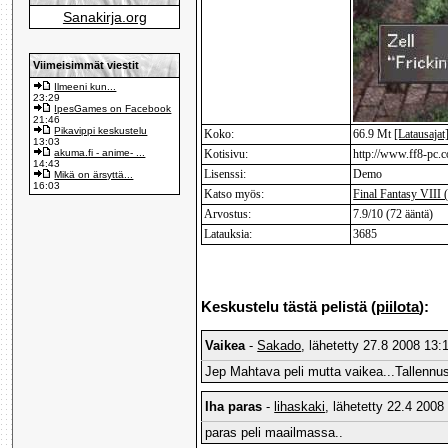
Sanakirja.org
Viimeisimmät viestit
Ilmeeni kun...
23:29
IpesGames on Facebook
21:46
Pikavippi keskustelu
Koko:
66.9 Mt
[Latausajat
13:03
akuma.fi - anime- ...
Kotisivu:
http://www.ff8-pc.
14:43
Lisenssi:
Demo
Mikä on ärsyttä...
16:03
Katso myös:
Final Fantasy VIII (
Arvostus:
7.9/10 (72 ääntä)
Latauksia:
3685
Keskustelu tästä pelistä (
piilota
):
Vaikea
-
Sakado
, lähetetty 27.8 2008 13:1
Jep Mahtava peli mutta vaikea...Tallenn
Iha paras
-
lihaskaki
, lähetetty 22.4 2008
paras peli maailmassa..