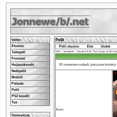
Pelit
Valikko
Etusivu
Pelit etusivu
Etsi
Uudet
Pelit
::
Roolipelit
::
Ancient Evil: The Curse of the S
Taitopeli
Foorumi
Huijauskoodit
3D isometrinen roolipeli, jonka juoni keskittyy
Nettipelit
Mobiili
Palaute
Pelit
PS2 koodit
Tue
Kuva:
Yhteistyössä