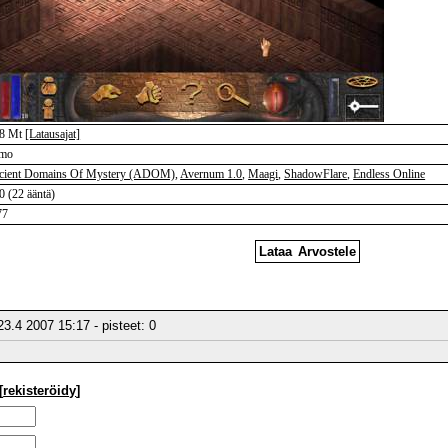
.8 Mt
[Latausajat]
mo
cient Domains Of Mystery (ADOM)
,
Avernum 1.0
,
Maagi
,
ShadowFlare
,
Endless Online
0 (22 ääntä)
77
Lataa
Arvostele
 23.4 2007 15:17 - pisteet:
0
[
rekisteröidy
]