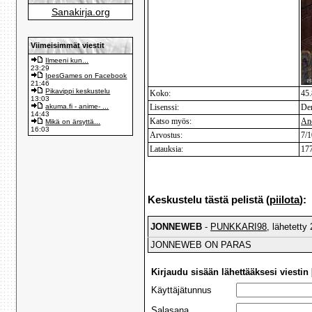
Sanakirja.org
Viimeisimmät viestit
Ilmeeni kun...
23:29
IpesGames on Facebook
21:46
Pikavippi keskustelu
Koko:
45
13:03
akuma.fi - anime- ...
Lisenssi:
De
14:43
Katso myös:
An
Mikä on ärsyttä...
16:03
Arvostus:
7/1
Latauksia:
17
Keskustelu tästä pelistä (
piilota
):
JONNEWEB
-
PUNKKARI98
, lähetetty
JONNEWEB ON PARAS
Kirjaudu sisään lähettääksesi viestin 
Käyttäjätunnus
Salasana