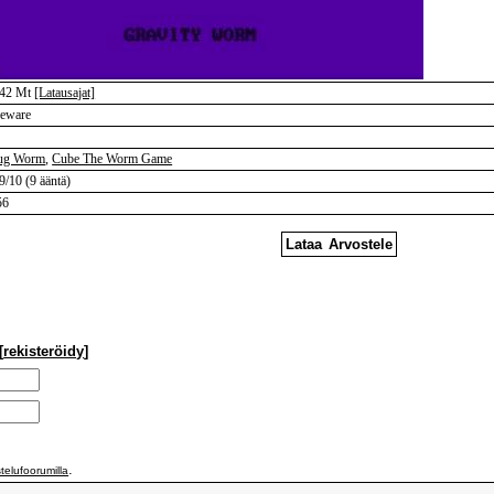
042 Mt
[Latausajat]
eeware
ug Worm
,
Cube The Worm Game
9/10 (9 ääntä)
56
Lataa
Arvostele
[
rekisteröidy
]
.
telufoorumilla