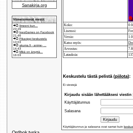
Sanakirja.org
Viimeisimmät viestit
Koko:
0.
Ilmeeni kun...
23:29
Lisenssi:
Fr
IpesGames on Facebook
21:46
Versio:
1.0
Pikavippi keskustelu
13:03
Katso myös:
Dr
akuma.fi - anime- ...
Arvostus:
7.8
14:43
Mikä on ärsyttä...
Latauksia:
13
16:03
Keskustelu tästä pelistä (
piilota
):
Ei viestejä
Kirjaudu sisään lähettääksesi viestin 
Käyttäjätunnus
Salasana
Käyttäjätunnus ja salasana ovat samat kuin
keskus
Ordbok tyska