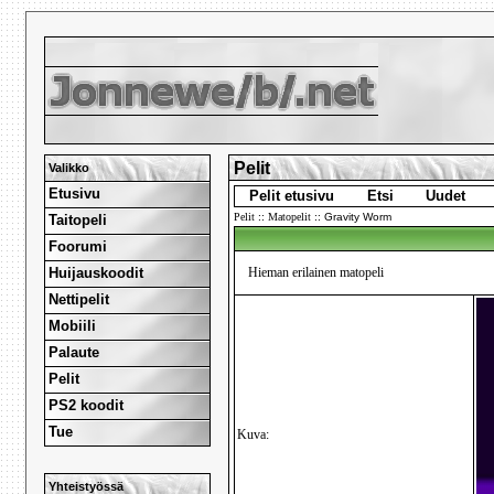
Pelit
Valikko
Etusivu
Pelit etusivu
Etsi
Uudet
Pelit
::
Matopelit
::
Gravity Worm
Taitopeli
Foorumi
Huijauskoodit
Hieman erilainen matopeli
Nettipelit
Mobiili
Palaute
Pelit
PS2 koodit
Tue
Kuva:
Yhteistyössä