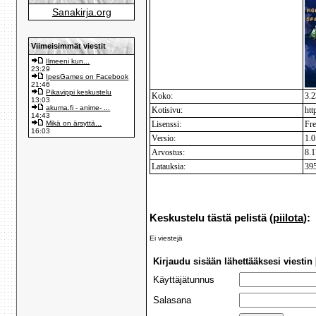
Sanakirja.org
Viimeisimmät viestit
Ilmeeni kun...
23:29
IpesGames on Facebook
21:46
Pikavippi keskustelu
Koko:
3.
13:03
akuma.fi - anime- ...
Kotisivu:
htt
14:43
Mikä on ärsyttä...
Lisenssi:
Fr
16:03
Versio:
1.0
Arvostus:
8.1
Latauksia:
39
Keskustelu tästä pelistä (
piilota
):
Ei viestejä
Kirjaudu sisään lähettääksesi viestin 
Käyttäjätunnus
Salasana