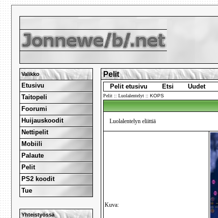
Pelit
Valikko
Etusivu
Pelit etusivu
Etsi
Uudet
Pelit
::
Luolalentelyt
::
KOPS
Taitopeli
Foorumi
Huijauskoodit
Luolalentelyn eliittiä
Nettipelit
Mobiili
Palaute
Pelit
PS2 koodit
Tue
Kuva:
Yhteistyössä