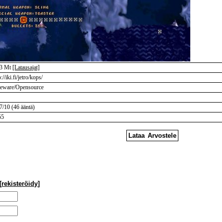
23 Mt
[Latausajat]
p://iki.fi/jetro/kops/
eeware/Opensource
7/10 (46 ääntä)
55
Lataa
Arvostele
[
rekisteröidy
]