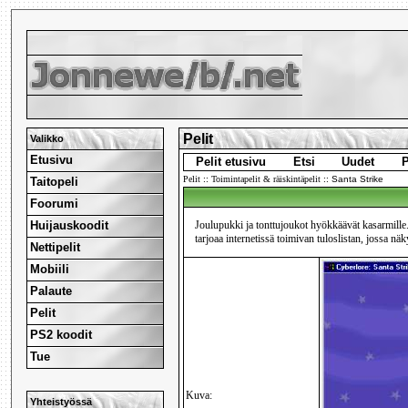
Pelit
Valikko
Etusivu
Pelit etusivu
Etsi
Uudet
P
Pelit
::
Toimintapelit & räiskintäpelit
::
Santa Strike
Taitopeli
Foorumi
Huijauskoodit
Joulupukki ja tonttujoukot hyökkäävät kasarmille. 
tarjoaa internetissä toimivan tuloslistan, jossa nä
Nettipelit
Mobiili
Palaute
Pelit
PS2 koodit
Tue
Kuva:
Yhteistyössä