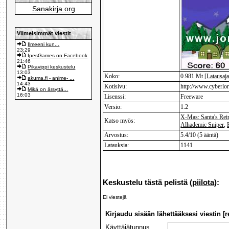
Sanakirja.org
Viimeisimmät viestit
Ilmeeni kun...
23:29
IpesGames on Facebook
21:46
Pikavippi keskustelu
13:03
Koko:
0.981 Mt
[Latausaja
akuma.fi - anime- ...
14:43
Kotisivu:
http://www.cyberlor
Mikä on ärsyttä...
16:03
Lisenssi:
Freeware
Versio:
1.2
X-Mas: Santa's Rei
Katso myös:
Alhademic Sniper
,
Arvostus:
5.4/10 (5 ääntä)
Latauksia:
1141
Keskustelu tästä pelistä (
piilota
):
Ei viestejä
Kirjaudu sisään lähettääksesi viestin [
r
Käyttäjätunnus