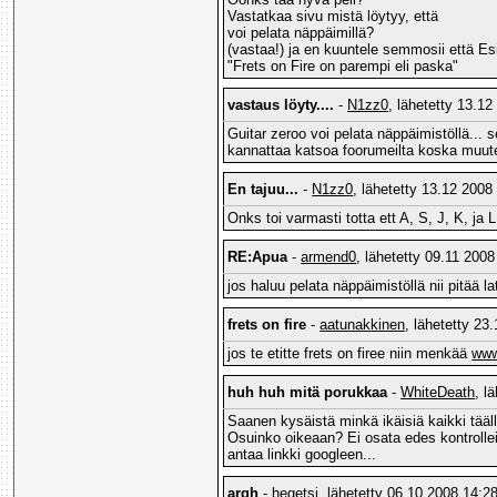
Vastatkaa sivu mistä löytyy, että
voi pelata näppäimillä?
(vastaa!) ja en kuuntele semmosii että Es
"Frets on Fire on parempi eli paska"
vastaus löyty....
-
N1zz0
, lähetetty 13.12
Guitar zeroo voi pelata näppäimistöllä... s
kannattaa katsoa foorumeilta koska muute
En tajuu...
-
N1zz0
, lähetetty 13.12 2008
Onks toi varmasti totta ett A, S, J, K, ja 
RE:Apua
-
armend0
, lähetetty 09.11 2008
jos haluu pelata näppäimistöllä nii pitää l
frets on fire
-
aatunakkinen
, lähetetty 23
jos te etitte frets on firee niin menkää
www
huh huh mitä porukkaa
-
WhiteDeath
, l
Saanen kysäistä minkä ikäisiä kaikki tääll
Osuinko oikeaan? Ei osata edes kontrolle
antaa linkki googleen...
argh
-
hegetsi
, lähetetty 06.10 2008 14:28