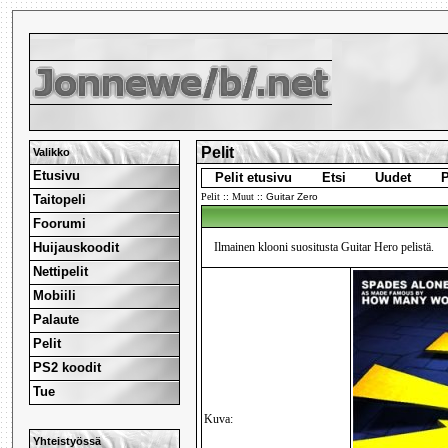
Pelit
Valikko
Etusivu
Pelit etusivu
Etsi
Uudet
P
Pelit
::
Muut
::
Guitar Zero
Taitopeli
Foorumi
Huijauskoodit
Ilmainen klooni suositusta Guitar Hero pelistä.
Nettipelit
Mobiili
Palaute
Pelit
PS2 koodit
Tue
Kuva:
Yhteistyössä