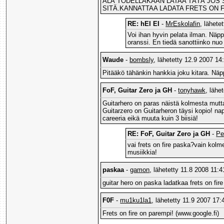
ÄLÄ TODELLAKAAN LATAA TÄTÄ JOS SU
SITÄ.KANNATTAA LADATA FRETS ON F
RE: hEI EI
-
MrEskolafin
, lähete
Voi ihan hyvin pelata ilman. Näpp
oranssi. En tiedä sanottiinko nuo 
Waude
-
bombsly
, lähetetty 12.9 2007 14
Pitääkö tähänkin hankkia joku kitara. Näpp
FoF, Guitar Zero ja GH
-
tonyhawk
, lähe
Guitarhero on paras näistä kolmesta mutta
Guitarzero on Guitarheron täysi kopio! nap
careeria eikä muuta kuin 3 biisiä!
RE: FoF, Guitar Zero ja GH
-
Pe
vai frets on fire paska?vain kolme 
musiikkia!
paskaa
-
gamon
, lähetetty 11.8 2008 11:4
guitar hero on paska ladatkaa frets on fir
F0F
-
mu1ku1la1
, lähetetty 11.9 2007 17:
Frets on fire on parempi! (www.google.fi)