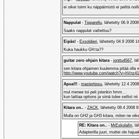
ei oikei toimi ku näppäimistö ei pelitä noi
Nappulat
-
Tipparellu
, lähetetty 06.9 2008
Saaks nappulat vaihettuu?
Eipäs!
-
Exsoldieri
, lähetetty 04.9 2008 1
Kuka haukku GH:ta??
guitar zero ohjain kitara
-
jonttu4567
, lä
sen kitara ohjaimen kuulemma pitää olla wii
http://www.youtube.com/watch?v=hVnz4
Apua!!!
-
mastertipsu
, lähetetty 12.4 2008
mul menee toi peli jotenkin hmm....
kun laittaa options ja siinä tulee setlist n
Kitara on..
-
ZACK
, lähetetty 08.4 2008 8
Mulla on GH2 ja GH3 kitara, miten ne oikeen
RE: Kitara on..
-
MrEskolafin
, l
Adapterilla juuri, muttei ole hajua