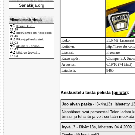
Sanakirja.org
Viimeisimmät viestit
Ilmeeni kun...
23:29
IpesGames on Facebook
21:46
Pikavippi keskustelu
Koko:
51.6 Mt
[Latausajat
13:03
akuma.fi - anime- ...
Kotisivu:
http://freewebs.com
14:43
Lisenssi:
Freeware
Mikä on ärsyttä...
16:03
Katso myös:
Chomper 3D
,
Snow
Arvostus:
6.19/10 (74 ääntä)
Latauksia:
9465
Keskustelu tästä pelistä (
piilota
):
Joo aivan paska
-
l3k4m13s
, lähetetty 1
Näppäimet ovat perseestä! Taian ladata ku
biiissii ja tehä ite ja voit sentään muokata
hyvä..?
-
l3k4m13s
, lähetetty 04.4 2009 1
Oonks tää hyvä peli?