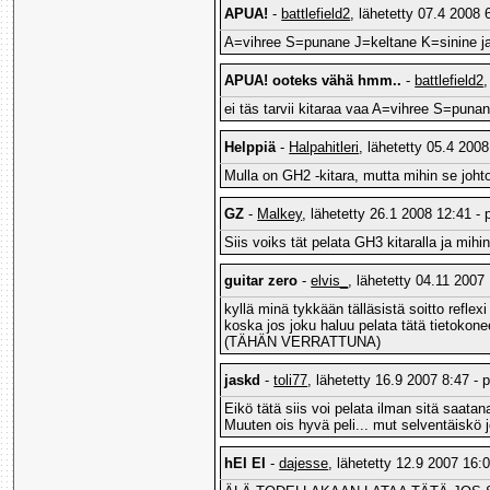
APUA!
-
battlefield2
, lähetetty 07.4 2008 
A=vihree S=punane J=keltane K=sinine j
APUA! ooteks vähä hmm..
-
battlefield2
,
ei täs tarvii kitaraa vaa A=vihree S=pun
Helppiä
-
Halpahitleri
, lähetetty 05.4 2008
Mulla on GH2 -kitara, mutta mihin se johto 
GZ
-
Malkey
, lähetetty 26.1 2008 12:41 - 
Siis voiks tät pelata GH3 kitaralla ja mih
guitar zero
-
elvis_
, lähetetty 04.11 2007 
kyllä minä tykkään tälläsistä soitto refle
koska jos joku haluu pelata tätä tietokoneel
(TÄHÄN VERRATTUNA)
jaskd
-
toli77
, lähetetty 16.9 2007 8:47 - 
Eikö tätä siis voi pelata ilman sitä saatan
Muuten ois hyvä peli... mut selventäiskö j
hEI EI
-
dajesse
, lähetetty 12.9 2007 16:0