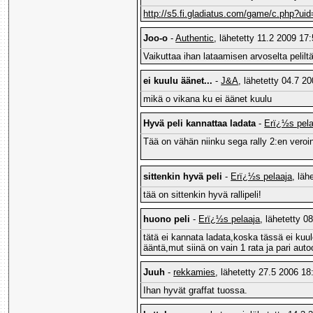
http://s5.fi.gladiatus.com/game/c.php?ui
Joo-o
-
Authentic
, lähetetty 11.2 2009 17:
Vaikuttaa ihan lataamisen arvoselta peliltä
ei kuulu äänet...
-
J&A
, lähetetty 04.7 2
mikä o vikana ku ei äänet kuulu
Hyvä peli kannattaa ladata
-
Erï¿½s pela
Tää on vähän niinku sega rally 2:en veroi
sittenkin hyvä peli
-
Erï¿½s pelaaja
, läh
tää on sittenkin hyvä rallipeli!
huono peli
-
Erï¿½s pelaaja
, lähetetty 0
tätä ei kannata ladata,koska tässä ei kuul
ääntä,mut siinä on vain 1 rata ja pari auto
Juuh
-
rekkamies
, lähetetty 27.5 2006 18
Ihan hyvät graffat tuossa.