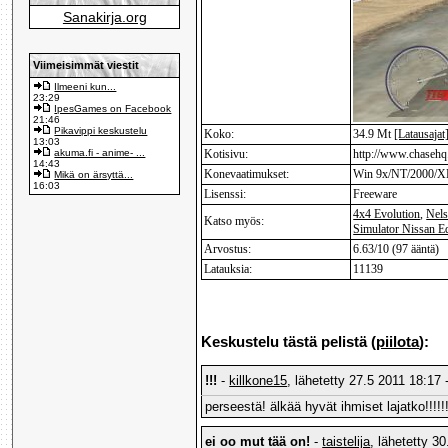
Sanakirja.org
Viimeisimmät viestit
Ilmeeni kun...
23:29
IpesGames on Facebook
21:46
Pikavippi keskustelu
Koko:
34.9 Mt
[Latausajat
13:03
akuma.fi - anime- ...
Kotisivu:
http://www.chasehq.
14:43
Konevaatimukset:
Win 9x/NT/2000/X
Mikä on ärsyttä...
16:03
Lisenssi:
Freeware
4x4 Evolution
,
Nels
Katso myös:
Simulator Nissan Ed
Arvostus:
6.63/10 (97 ääntä)
Latauksia:
11139
Keskustelu tästä pelistä (
piilota
):
!!!
-
killkone15
, lähetetty 27.5 2011 18:17 
perseestä! älkää hyvät ihmiset lajatko!!!!!!!
ei oo mut tää on!
-
taistelija
, lähetetty 3