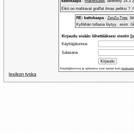
kattokaapa
-
maketsuppi
, lähetetty 14.3 
Eikö oo mahtavat graffat ilmas peliksi ? :
RE: kattokaapa
-
ZenZu-Tree
, l
Kyllähän tollasia löytyy.. esim: G
Kirjaudu sisään lähettääksesi viestin [
r
Käyttäjätunnus
Salasana
Käyttäjätunnus ja salasana ovat samat kuin
keskuste
lexikon tyska