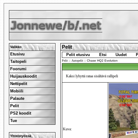
Pelit
Valikko
Etusivu
Pelit etusivu
Etsi
Uudet
P
Pelit
::
Autopelit
::
Chase HQ2 Evolution
Taitopeli
Foorumi
Huijauskoodit
Kaksi lyhyttä rataa sisältävä rallipeli
Nettipelit
Mobiili
Palaute
Pelit
PS2 koodit
Tue
Kuva:
Yhteistyössä