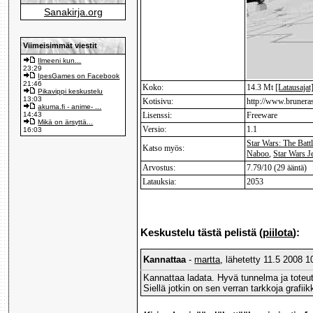
Sanakirja.org
Viimeisimmät viestit
Ilmeeni kun...
23:29
IpesGames on Facebook
21:46
Koko:
14.3 Mt
[Latausajat
Pikavippi keskustelu
13:03
Kotisivu:
http://www.brunera
akuma.fi - anime- ...
14:43
Lisenssi:
Freeware
Mikä on ärsyttä...
Versio:
1.1
16:03
Star Wars: The Batt
Katso myös:
Naboo
,
Star Wars J
Arvostus:
7.79/10 (29 ääntä)
Latauksia:
2053
Keskustelu tästä pelistä (
piilota
):
Kannattaa
-
martta
, lähetetty 11.5 2008 1
Kannattaa ladata. Hyvä tunnelma ja toteut
Siellä jotkin on sen verran tarkkoja grafi