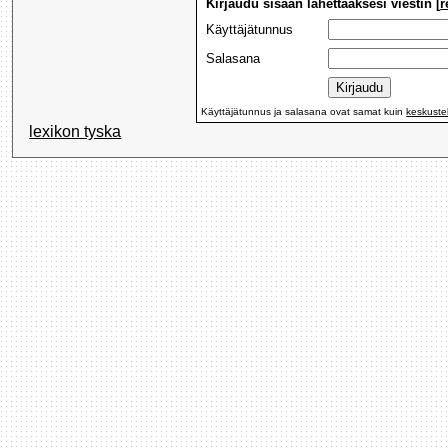
Kirjaudu sisään lähettääksesi viestin [
r
Käyttäjätunnus
Salasana
Käyttäjätunnus ja salasana ovat samat kuin
keskuste
lexikon tyska