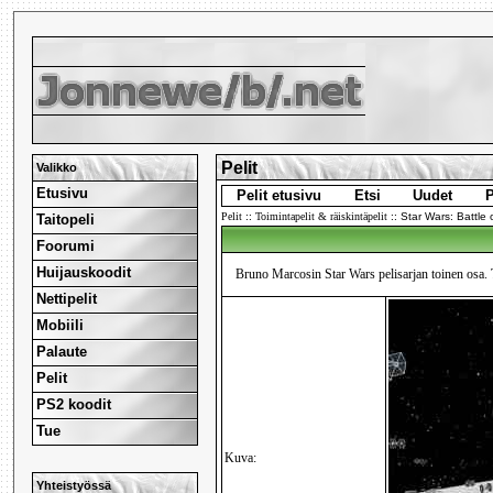
Pelit
Valikko
Etusivu
Pelit etusivu
Etsi
Uudet
P
Pelit
::
Toimintapelit & räiskintäpelit
::
Star Wars: Battle 
Taitopeli
Foorumi
Huijauskoodit
Bruno Marcosin Star Wars pelisarjan toinen osa. 
Nettipelit
Mobiili
Palaute
Pelit
PS2 koodit
Tue
Kuva:
Yhteistyössä