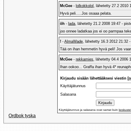
McGee
-
lolkokkolol
, lähetetty 27.2 2010 
Hyvä peli.....Jos osaaa pelata.
öh
-
lada
, lähetetty 21.2 2008 19:47 - pis
joo onnee ladatkaa jos ei oo parmpaa tek
!
-
AlmaWade
, lähetetty 16.3 2012 21:32 -
Tää on ihan hemmetin hyvä peli! Jos vaan t
McGee
-
rekkamies
, lähetetty 04.4 2006 
Ihan ookoo... Graffa ihan hyvä 4* reunap
Kirjaudu sisään lähettääksesi viestin [
r
Käyttäjätunnus
Salasana
Käyttäjätunnus ja salasana ovat samat kuin
keskuste
Ordbok tyska