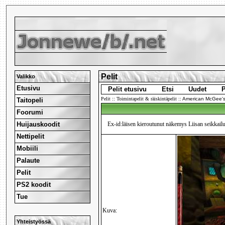
Pelit
Valikko
Etusivu
Pelit etusivu
Etsi
Uudet
P
Pelit
::
Toimintapelit & räiskintäpelit
::
American McGee's
Taitopeli
Foorumi
Huijauskoodit
Ex-id:läisen kieroutunut näkemys Liisan seikkail
Nettipelit
Mobiili
Palaute
Pelit
PS2 koodit
Tue
Kuva:
Yhteistyössä