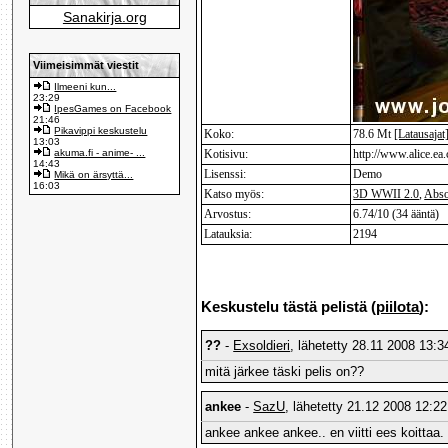
Sanakirja.org
Viimeisimmät viestit
Ilmeeni kun...
23:29
IpesGames on Facebook
21:46
Pikavippi keskustelu
Koko:
78.6 Mt
[Latausajat
13:03
akuma.fi - anime- ...
Kotisivu:
http://www.alice.ea
14:43
Lisenssi:
Demo
Mikä on ärsyttä...
16:03
Katso myös:
3D WWII 2.0
,
Abso
Arvostus:
6.74/10 (34 ääntä)
Latauksia:
2194
Keskustelu tästä pelistä (
piilota
):
??
-
Exsoldieri
, lähetetty 28.11 2008 13:3
mitä järkee täski pelis on??
ankee
-
SazU
, lähetetty 21.12 2008 12:22
ankee ankee ankee.. en viitti ees koittaa.