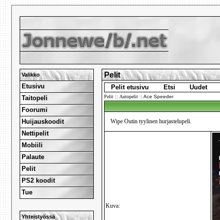
Pelit
Valikko
Etusivu
Pelit etusivu
Etsi
Uudet
Pelit
::
Autopelit
::
Ace Speeder
Taitopeli
Foorumi
Huijauskoodit
Wipe Outin tyylinen hurjastelupeli.
Nettipelit
Mobiili
Palaute
Pelit
PS2 koodit
Tue
Kuva:
Yhteistyössä