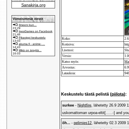
Sanakirja.org
Viimeisimmät viestit
Ilmeeni kun...
23:29
IpesGames on Facebook
21:46
Pikavippi keskustelu
Koko:
2.
13:03
akuma.fi - anime- ...
Kotisivu:
htt
14:43
Lisenssi:
Sh
Mikä on ärsyttä...
16:03
Versio:
1.0
Katso myös:
Ma
Arvostus:
6.9
Latauksia:
94
Keskustelu tästä pelistä (
piilota
):
surkee
-
Nightfire
, lähetetty 26.9 2009 1
uskomattoman urpoa-eltit[......-] and you
öh...
-
pelimies12
, lähetetty 02.3 2009 1