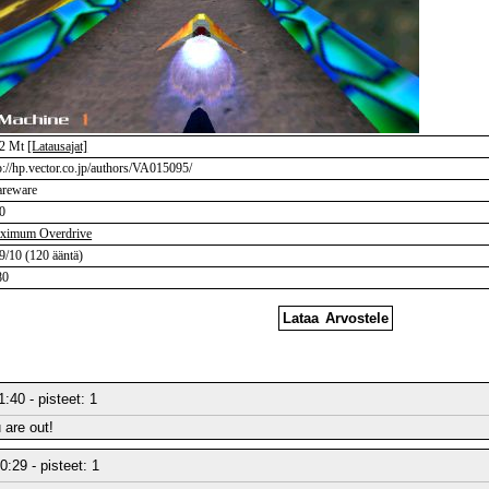
62 Mt
[Latausajat]
p://hp.vector.co.jp/authors/VA015095/
areware
0
ximum Overdrive
9/10 (120 ääntä)
80
Lataa
Arvostele
1:40 - pisteet:
1
 are out!
0:29 - pisteet:
1