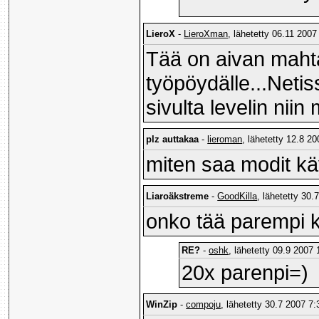
LieroX
-
LieroXman
, lähetetty 06.11 2007
Tää on aivan mahtav
työpöydälle...Neti
sivulta levelin nii
plz auttakaa
-
lieroman
, lähetetty 12.8 20
miten saa modit käy
Liaroäkstreme
-
GoodKilla
, lähetetty 30.
onko tää parempi 
RE?
-
oshk
, lähetetty 09.9 2007 
20x parenpi=)
WinZip
-
compoju
, lähetetty 30.7 2007 7: