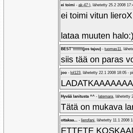
ei toimi
-
ak-47:)
, lähetetty 25.2 2008 17:
ei toimi vitun lieroX
lataa muuten halo:):)
BEST"!!!!!!!!(jos tajuu)
-
tuomas11
, lähet
siis tää on paras 
joo
-
lol123
, lähetetty 22.1 2008 18:05 - p
LADATKAAAAAAA
Hyvää lanitusta ^^
-
latemara
, lähetetty
Tätä on mukava lan
ottakaa...
-
lierofani
, lähetetty 11.1 2008 1
ETTETE KOSKAA