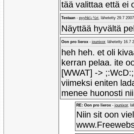
tää valittaa että e
Testaan
-
pyyhkï¿½ri
, lähetetty 29.7 2007
Näyttää hyvältä pel
Oon pro lierox
-
jounixor
, lähetetty 16.7 
heh heh. et oli ki
kerran pelaa. ite 
[WWAT] -> ;:WcD:; 
viimeksi eniten lada
menee huonosti niin
RE: Oon pro lierox
-
jounixor
, l
Niin sit oon vie
www.Freewebs