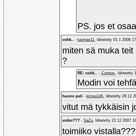
PS. jos et osaa
oshk..
-
tuomas11
, lähetetty 01.1 2008 17
miten sä muka teit
?
RE: oshk..
-
-Corpse-
, lähetetty
Modin voi tehfä 
huono peli
-
kimpu145
, lähetetty 28.12 2
vitut mä tykkäisin j
voiko???
-
SaZu
, lähetetty 22.12 2007 16
toimiiko vistalla?