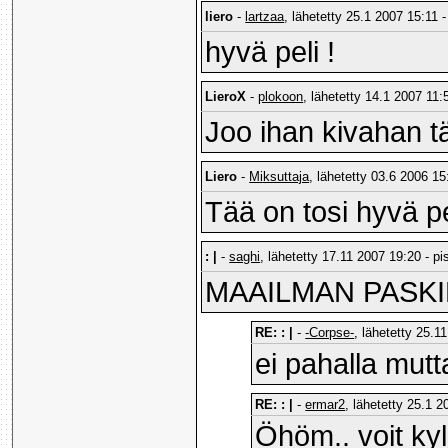
liero
-
lartzaa
, lähetetty 25.1 2007 15:11 -
hyvä peli !
LieroX
-
plokoon
, lähetetty 14.1 2007 11:
Joo ihan kivahan t
Liero
-
Miksuttaja
, lähetetty 03.6 2006 15
Tää on tosi hyvä pe
: |
-
saghi
, lähetetty 17.11 2007 19:20 - pi
MAAILMAN PASKIN 
RE: : |
-
-Corpse-
, lähetetty 25.1
ei pahalla mut
RE: : |
-
ermar2
, lähetetty 25.1 
Öhöm.. voit kyl