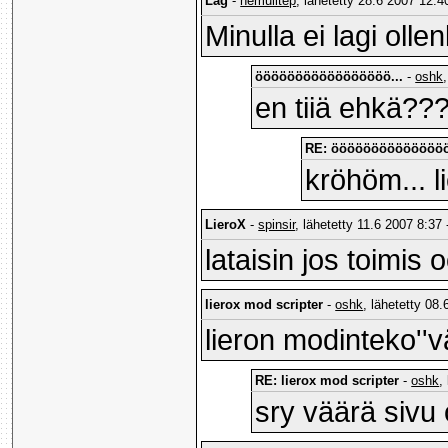
Lag
-
hemulitep
, lähetetty 28.6 2007 12:4
Minulla ei lagi oll
ööööööööööööööööö...
-
oshk
en tiiä ehkä?
RE: ööööööööööööööö
kröhöm... l
LieroX
-
spinsir
, lähetetty 11.6 2007 8:37 
lataisin jos toimis
lierox mod scripter
-
oshk
, lähetetty 08.
lieron modinteko''v
RE: lierox mod scripter
-
oshk
,
sry väärä sivu