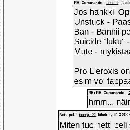
RE: Commands
-
jounixor
, lähe
Jos hankkii Ope
Unstuck - Paas
Ban - Bannii pe
Suicide "luku" 
Mute - mykista
Pro Lieroxis on 
esim voi tappaa
RE: RE: Commands
-
-
hmm... näi
Netti peli
-
joon@s92
, lähetetty 31.3 2007
Miten tuo netti pel