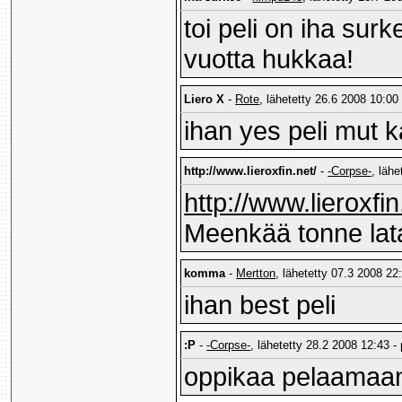
toi peli on iha su
vuotta hukkaa!
Liero X
-
Rote
, lähetetty 26.6 2008 10:00 
ihan yes peli mut k
http://www.lieroxfin.net/
-
-Corpse-
, läh
http://www.lieroxfin
Meenkää tonne lat
komma
-
Mertton
, lähetetty 07.3 2008 22
ihan best peli
:P
-
-Corpse-
, lähetetty 28.2 2008 12:43 -
oppikaa pelaamaan