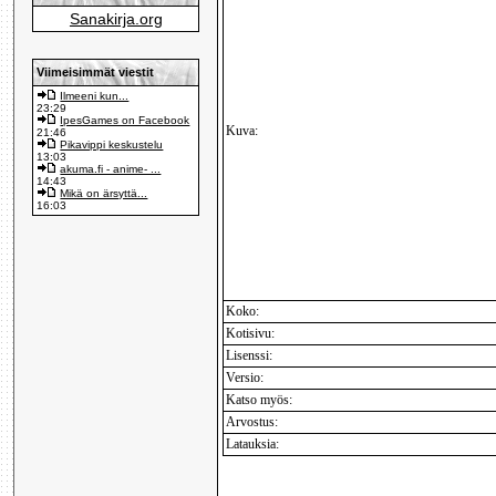
Sanakirja.org
Viimeisimmät viestit
Ilmeeni kun...
23:29
IpesGames on Facebook
Kuva:
21:46
Pikavippi keskustelu
13:03
akuma.fi - anime- ...
14:43
Mikä on ärsyttä...
16:03
Koko:
Kotisivu:
Lisenssi:
Versio:
Katso myös:
Arvostus:
Latauksia: