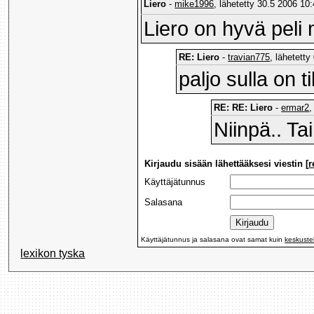
Liero
-
mike1996
, lähetetty 30.5 2006 10:
Liero on hyvä peli m
RE: Liero
-
travian775
, lähetett
paljo sulla on t
RE: RE: Liero
-
ermar2
,
Niinpä.. Ta
Kirjaudu sisään lähettääksesi viestin [
r
Käyttäjätunnus
Salasana
Käyttäjätunnus ja salasana ovat samat kuin
keskuste
lexikon tyska