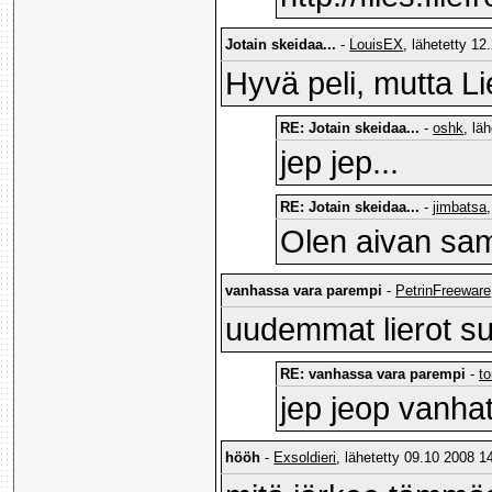
Jotain skeidaa...
-
LouisEX
, lähetetty 12
Hyvä peli, mutta Li
RE: Jotain skeidaa...
-
oshk
, lä
jep jep...
RE: Jotain skeidaa...
-
jimbatsa
Olen aivan sama
vanhassa vara parempi
-
PetrinFreeware
uudemmat lierot sur
RE: vanhassa vara parempi
-
t
jep jeop vanha
hööh
-
Exsoldieri
, lähetetty 09.10 2008 14