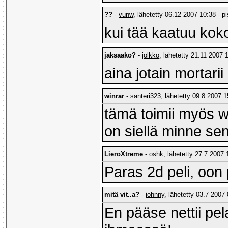
??
-
vunw
, lähetetty 06.12 2007 10:38 - p
kui tää kaatuu koko
jaksaako?
-
jolkko
, lähetetty 21.11 2007 
aina jotain mortari
winrar
-
santeri323
, lähetetty 09.8 2007 1
tämä toimii myös wi
on siellä minne sen 
LieroXtreme
-
oshk
, lähetetty 27.7 2007 
Paras 2d peli, oon
mitä vit..a?
-
johnny
, lähetetty 03.7 2007 
En pääse nettii pel