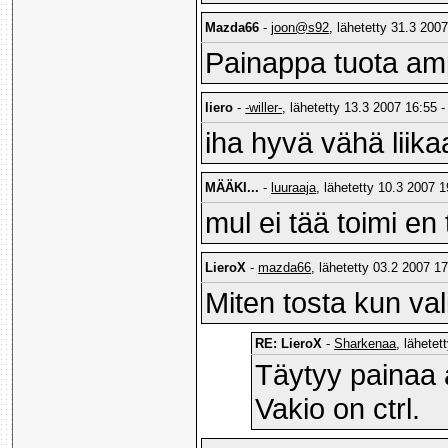
Mazda66
-
joon@s92
, lähetetty 31.3 2007
Painappa tuota ampu
liero
-
-willer-
, lähetetty 13.3 2007 16:55 -
iha hyvä vähä liika
MÄÄKI...
-
luuraaja
, lähetetty 10.3 2007 1
mul ei tää toimi en
LieroX
-
mazda66
, lähetetty 03.2 2007 17
Miten tosta kun val
RE: LieroX
-
Sharkenaa
, lähetet
Täytyy painaa
Vakio on ctrl.