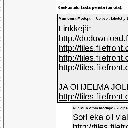
Keskustelu tästä pelistä (
piilota
):
Mun omia Modeja:
-
-Corpse-
, lähetetty
Linkkejä:
http://dodownloa
http://files.filefr
http://files.filefr
http://files.filefr
JA OHJELMA JOLL
http://files.filefr
RE: Mun omia Modeja:
-
-Corps
Sori eka oli via
http://files.fi