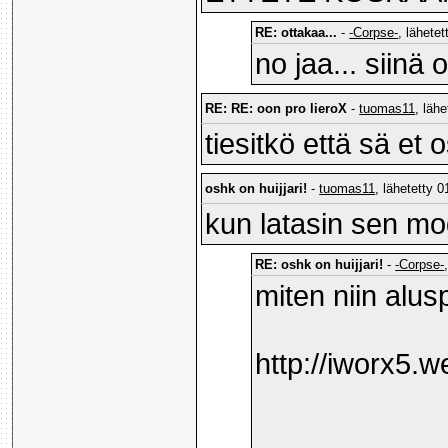
RE: ottakaa...
-
-Corpse-
, lähete
no jaa... siinä
RE: RE: oon pro lieroX
-
tuomas11
, läh
tiesitkö että sä et
oshk on huijjari!
-
tuomas11
, lähetetty 
kun latasin sen mod
RE: oshk on huijjari!
-
-Corpse-
miten niin alus
http://iworx5.w