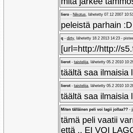
mitä järkee tämmö
liero
-
Nikotus
, lähetetty 07.12 2007 10:51
peleistä parhain :D
q
-
dirty
, lähetetty 18.2 2013 14:23 - piste
[url=http://http:/
lierot
-
taistelija
, lähetetty 05.2 2010 10:2
täältä saa ilmaisia l
lierot
-
taistelija
, lähetetty 05.2 2010 10:2
täältä saa ilmaisia l
Miten tälläinen peli voi lagii jollaa??
-
tämä peli vaatii v
että .. EI VOI LAG