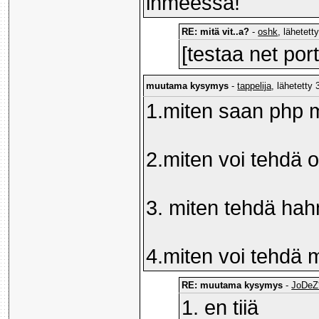
ihmeessä!
RE: mitä vit..a?
-
oshk
, lähetett
[testaa net port
muutama kysymys
-
tappelija
, lähetetty
1.miten saan php 
2.miten voi tehdä 
3. miten tehdä hah
4.miten voi tehdä 
RE: muutama kysymys
-
JoDeZ
1. en tiiä