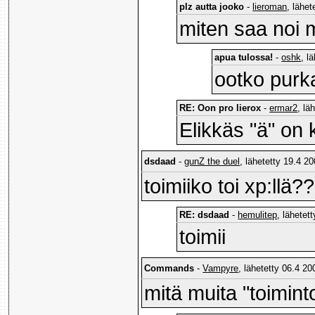
plz autta jooko
-
lieroman
, lähe
miten saa noi m
apua tulossa!
-
oshk
, l
ootko purka
RE: Oon pro lierox
-
ermar2
, lä
Elikkäs "ä" on k
dsdaad
-
gunZ the duel
, lähetetty 19.4 2
toimiiko toi xp:llä
RE: dsdaad
-
hemulitep
, lähetet
toimii
Commands
-
Vampyre
, lähetetty 06.4 20
mitä muita "toimint