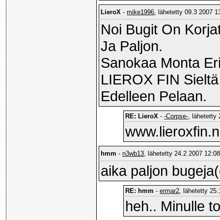
LieroX
-
mike1996
, lähetetty 09.3 2007 1
Noi Bugit On Korja
Ja Paljon.
Sanokaa Monta Eril
LIEROX FIN Sieltä 
Edelleen Pelaan.
RE: LieroX
-
-Corpse-
, lähetetty
www.lieroxfin.
hmm
-
n3wb13
, lähetetty 24.2 2007 12:08
aika paljon bugeja(
RE: hmm
-
ermar2
, lähetetty 25
heh.. Minulle to