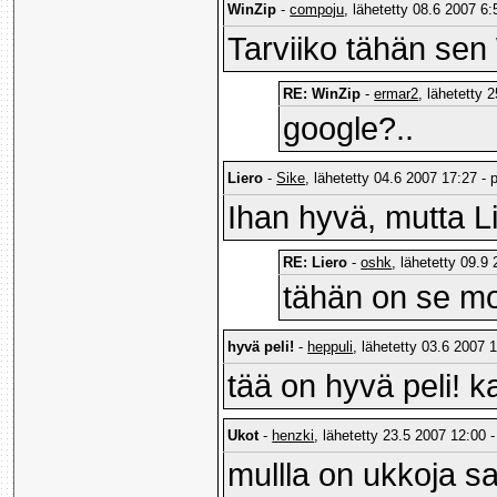
WinZip
-
compoju
, lähetetty 08.6 2007 6:
Tarviiko tähän sen 
RE: WinZip
-
ermar2
, lähetetty 
google?..
Liero
-
Sike
, lähetetty 04.6 2007 17:27 - 
Ihan hyvä, mutta L
RE: Liero
-
oshk
, lähetetty 09.9
tähän on se mo
hyvä peli!
-
heppuli
, lähetetty 03.6 2007 1
tää on hyvä peli! k
Ukot
-
henzki
, lähetetty 23.5 2007 12:00 -
mullla on ukkoja s