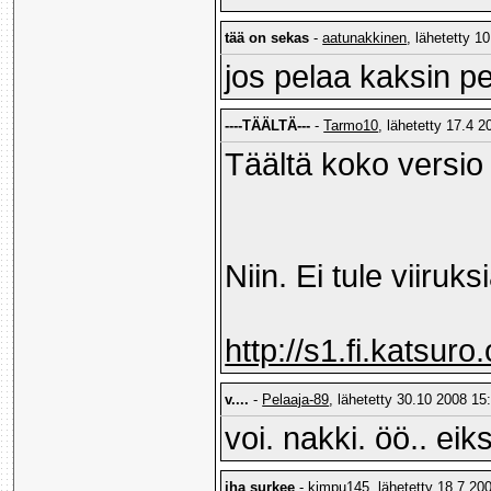
tää on sekas
-
aatunakkinen
, lähetetty 1
jos pelaa kaksin p
----TÄÄLTÄ---
-
Tarmo10
, lähetetty 17.4 2
Täältä koko versi
Niin. Ei tule viiruk
http://s1.fi.katsu
v....
-
Pelaaja-89
, lähetetty 30.10 2008 15:
voi. nakki. öö.. e
iha surkee
-
kimpu145
, lähetetty 18.7 20