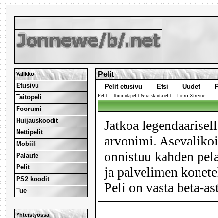
Pelit
Valikko
Etusivu
Pelit etusivu
Etsi
Uudet
P
Pelit
::
Toimintapelit & räiskintäpelit
::
Liero Xtreme
Taitopeli
Foorumi
Huijauskoodit
Jatkoa legendaarisel
Nettipelit
arvonimi. Asevalikoi
Mobiili
onnistuu kahden pelaa
Palaute
Pelit
ja palvelimen konete
PS2 koodit
Peli on vasta beta-ast
Tue
Yhteistyössä