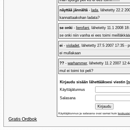
näyttää jännältä
-
lada
, lähetetty 22.2 20
kannattaakohan ladata?
se onki
-
lierofani
, lähetetty 11.1 2008 18:
se onki niin vanha ei ees toimi meilläkkä
ei
-
violadet
, lähetetty 27.5 2007 17:35 - p
ei mullakaan
??
-
warhammer
, lähetetty 11.2 2007 12:4
mul ei toimi toi peli?
Kirjaudu sisään lähettääksesi viestin [
r
Käyttäjätunnus
Salasana
Käyttäjätunnus ja salasana ovat samat kuin
keskuste
Gratis Ordbok