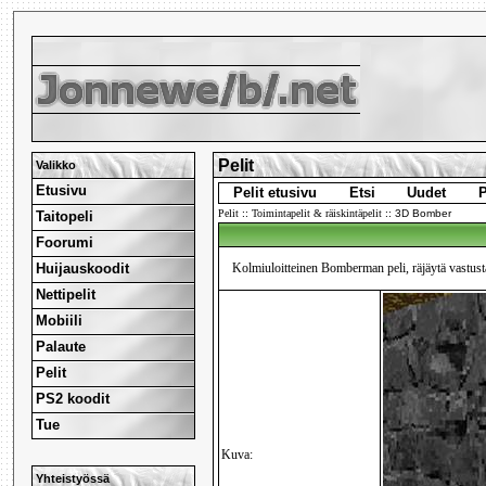
Pelit
Valikko
Etusivu
Pelit etusivu
Etsi
Uudet
P
Pelit
::
Toimintapelit & räiskintäpelit
::
3D Bomber
Taitopeli
Foorumi
Huijauskoodit
Kolmiuloitteinen Bomberman peli, räjäytä vastustaja
Nettipelit
Mobiili
Palaute
Pelit
PS2 koodit
Tue
Kuva:
Yhteistyössä