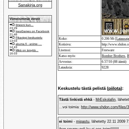
Sanakirja.org
Viimeisimmät viestit
Ilmeeni kun...
23:29
IpesGames on Facebook
21:46
Pikavippi keskustelu
Koko:
0.206 Mt
[Latausaja
13:03
akuma.fi - anime- ...
Kotisivu:
http://www.shdon.
14:43
Lisenssi:
Freeware
Mikä on ärsyttä...
16:03
Katso myös:
Bomber Brothers
,
B
Arvostus:
6.57/10 (88 ääntä)
Latauksia:
9228
Keskustelu tästä pelistä (
piilota
):
Tästä linkistä ehkä
-
MrEskolafin
, lähete
...voi toimia:
http://www.shdon.com/files/
ei toimi
-
mipastu
, lähetetty 22.11 2009 7
ihan spurgu peli ku ei ees toimi!!!!!!!