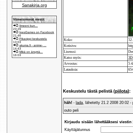
Sanakirja.org
Viimeisimmät viestit
Ilmeeni kun...
23:29
IpesGames on Facebook
21:46
Pikavippi keskustelu
Koko:
52
13:03
akuma.fi - anime- ...
Kotisivu:
htt
14:43
Lisenssi:
De
Mikä on ärsyttä...
16:03
Katso myös:
3D
Arvostus:
5.4
Latauksia:
65
Keskustelu tästä pelistä (
piilota
):
häh!
-
lada
, lähetetty 21.2 2008 20:02 -
outo peli
Kirjaudu sisään lähettääksesi viestin 
Käyttäjätunnus