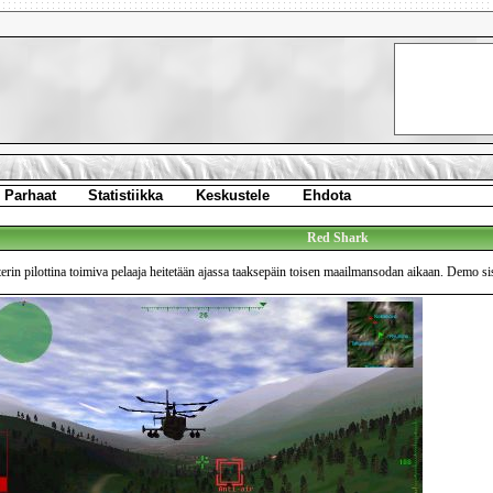
Parhaat
Statistiikka
Keskustele
Ehdota
Red Shark
rin pilottina toimiva pelaaja heitetään ajassa taaksepäin toisen maailmansodan aikaan. Demo si