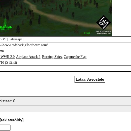
.5 Mt
[Latausajat]
p://www.redshark.g5software.com/
mo
 WWII 2.0
,
Airplane Attack 2
,
Burning Skies
,
Capture the Flag
/10 (5 ääntä)
4
Lataa
Arvostele
 pisteet:
0
[
rekisteröidy
]