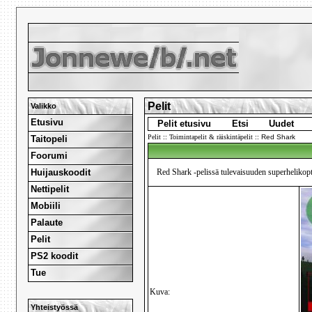
Pelit
Valikko
Etusivu
Pelit etusivu
Etsi
Uudet
Pelit
::
Toimintapelit & räiskintäpelit
::
Red Shark
Taitopeli
Foorumi
Huijauskoodit
Red Shark -pelissä tulevaisuuden superhelikopte
Nettipelit
Mobiili
Palaute
Pelit
PS2 koodit
Tue
Kuva:
Yhteistyössä