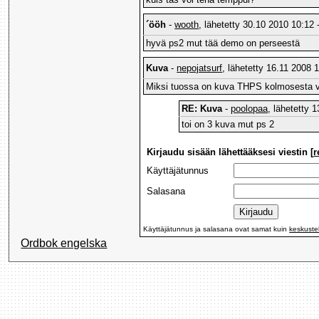
´ööh
-
wooth
, lähetetty 30.10 2010 10:12 
hyvä ps2 mut tää demo on perseestä
Kuva
-
nepojatsurf
, lähetetty 16.11 2008 1
Miksi tuossa on kuva THPS kolmosesta v
RE: Kuva
-
poolopaa
, lähetetty 
toi on 3 kuva mut ps 2
Kirjaudu sisään lähettääksesi viestin [
r
Käyttäjätunnus
Salasana
Käyttäjätunnus ja salasana ovat samat kuin
keskuste
Ordbok engelska