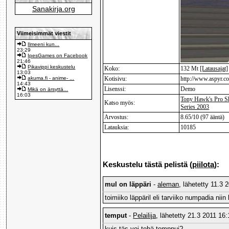
Sanakirja.org
Viimeisimmät viestit
Ilmeeni kun...
23:29
IpesGames on Facebook
21:46
Pikavippi keskustelu
Koko:
132 Mt
[Latausajat]
13:03
akuma.fi - anime- ...
Kotisivu:
http://www.aspyr.c
14:43
Lisenssi:
Demo
Mikä on ärsyttä...
16:03
Tony Hawk's Pro Sk
Katso myös:
Series 2003
Arvostus:
8.65/10 (97 ääntä)
Latauksia:
10185
Keskustelu tästä pelistä (
piilota
):
mul on läppäri
-
aleman
, lähetetty 11.3 
toimiiko läppäril eli tarviiko numpadia ni
temput
-
Pelailija
, lähetetty 21.3 2011 16:
kuis täs voi tehä temppui?