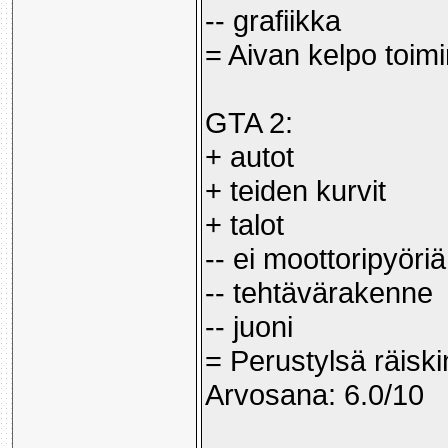
-- grafiikka
= Aivan kelpo toimi
GTA 2:
+ autot
+ teiden kurvit
+ talot
-- ei moottoripyöriä
-- tehtävärakenne
-- juoni
= Perustylsä räiski
Arvosana: 6.0/10