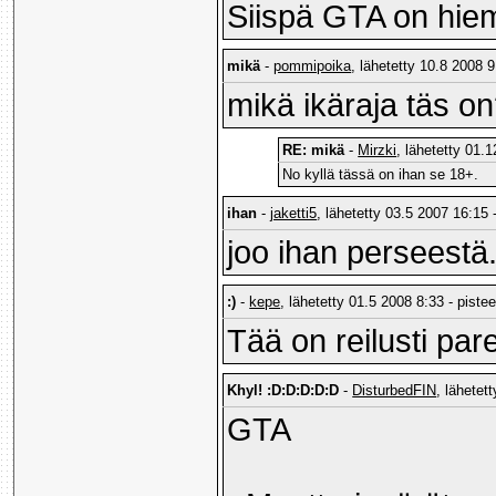
Siispä GTA on hiem
mikä
-
pommipoika
, lähetetty 10.8 2008 9
mikä ikäraja täs o
RE: mikä
-
Mirzki
, lähetetty 01.
No kyllä tässä on ihan se 18+.
ihan
-
jaketti5
, lähetetty 03.5 2007 16:15 
joo ihan perseestä.
:)
-
kepe
, lähetetty 01.5 2008 8:33 - piste
Tää on reilusti par
Khyl! :D:D:D:D:D
-
DisturbedFIN
, lähetet
GTA