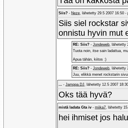
Tää on kakkosta p
Siis?
-
Neze
, lähetetty 29.5 2007 16:50 -
Siis siel rockstar
onnistu hyvin mut 
RE: Siis?
-
Jondeweb
, lähetetty
Tuota noin, itse sain ladattua, mutt
Apua tähän, kiitos :)
RE: Siis?
-
Jondeweb
, lähetetty
Juu, elikkä menet rockstarin sivul
...
-
Jamppa.DJ
, lähetetty 12.5 2007 18:30
Oks tää hyvä?
mistä ladata Gta iv
-
miika7
, lähetetty 1
hei ihmiset jos hal