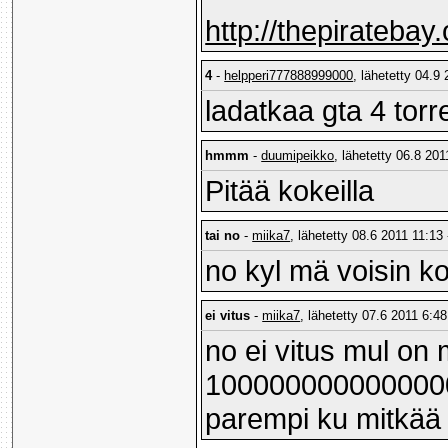
http://thepirateb
4
-
helpperi777888999000
, lähetetty 04.9 
ladatkaa gta 4 torre
hmmm
-
duumipeikko
, lähetetty 06.8 201
Pitää kokeilla
tai no
-
miika7
, lähetetty 08.6 2011 11:13 
no kyl mä voisin k
ei vitus
-
miika7
, lähetetty 07.6 2011 6:48
no ei vitus mul on
100000000000000
parempi ku mitkää g