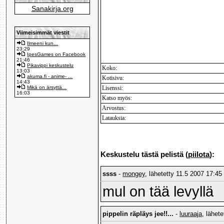
Sanakirja.org
Viimeisimmät viestit
Ilmeeni kun...
23:29
IpesGames on Facebook
21:46
Pikavippi keskustelu
Koko:
13:03
akuma.fi - anime- ...
Kotisivu:
14:43
Mikä on ärsyttä...
Lisenssi:
16:03
Katso myös:
Arvostus:
Latauksia:
Keskustelu tästä pelistä (
piilota
):
ssss
-
mongey
, lähetetty 11.5 2007 17:45 
mul on tää levyllä
pippelin räpläys jee!!...
-
luuraaja
, lähet