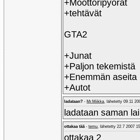
+Moottoripyörät
+tehtävät
GTA2
+Junat
+Paljon tekemistä
+Enemmän aseita
+Autot
ladataan?
-
Mr.Miikka
, lähetetty 09.11 20
ladataan saman lail
ottakaa tää
-
temu
, lähetetty 22.7 2007 15
ottakaa 2