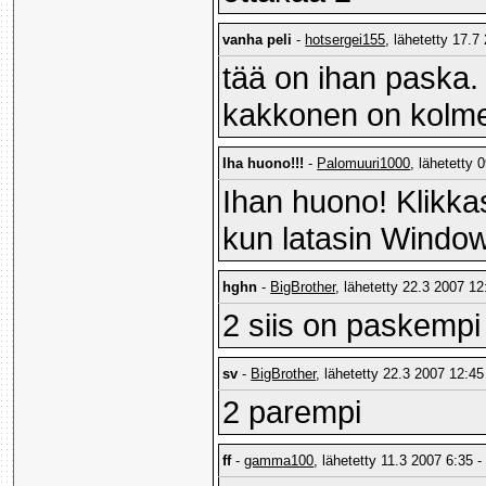
vanha peli
-
hotsergei155
, lähetetty 17.7
tää on ihan paska.
kakkonen on kolme
Iha huono!!!
-
Palomuuri1000
, lähetetty 
Ihan huono! Klikka
kun latasin Wind
hghn
-
BigBrother
, lähetetty 22.3 2007 12
2 siis on paskempi 
sv
-
BigBrother
, lähetetty 22.3 2007 12:45
2 parempi
ff
-
gamma100
, lähetetty 11.3 2007 6:35 -