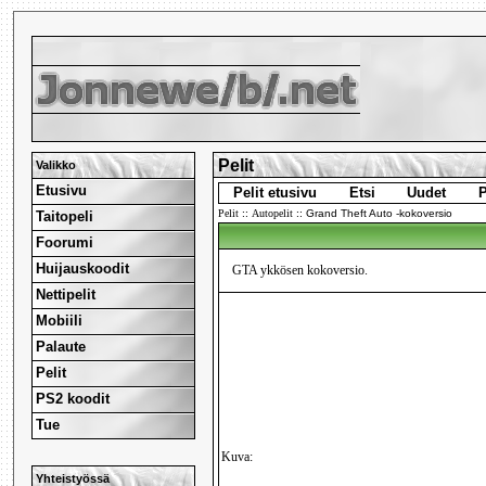
Pelit
Valikko
Etusivu
Pelit etusivu
Etsi
Uudet
P
Pelit
::
Autopelit
::
Grand Theft Auto -kokoversio
Taitopeli
Foorumi
Huijauskoodit
GTA ykkösen kokoversio.
Nettipelit
Mobiili
Palaute
Pelit
PS2 koodit
Tue
Kuva:
Yhteistyössä