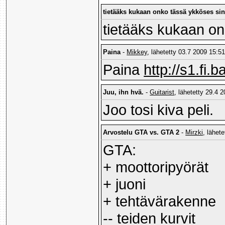
tietääks kukaan onko tässä ykköses s
tietääks kukaan o
Paina
-
Mikkey
, lähetetty 03.7 2009 15:51
Paina
http://s1.fi
Juu, ihn hvä.
-
Guitarist
, lähetetty 29.4 
Joo tosi kiva peli.
Arvostelu GTA vs. GTA 2
-
Mirzki
, lähet
GTA:
+ moottoripyörät
+ juoni
+ tehtävärakenne
-- teiden kurvit