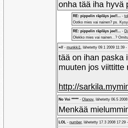
onha tää iha hyvä p
RE: pippelin räpläys jee!!...
-
to
Ootko mies vai nainen? ps. Kysym
RE: pippelin räpläys jee!!...
-
Di
Olekko mies vai nainen...? Omitu
=//
-
munkki1
, lähetetty 09.1 2009 11:39 -
tää on ihan paska i
muuten jos viittit
http://sarkila.mymi
No Voi *****
-
Olanov
, lähetetty 06.5 2008
Menkää mielummin
LOL
-
number
, lähetetty 17.3 2008 17:29 