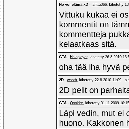
No voi elämä xD
-
lanttu066
, lähetetty 1
Vittuku kukaa ei os
kommentit on tämmö
kommentteja pukkaa!
kelaatkaas sitä.
GTA
-
Haloplayer
, lähetetty 26.8 2010 13:
oha tää iha hyvä p
2D
-
wooth
, lähetetty 22.8 2010 11:09 - pi
2D pelit on parhait
GTA
-
Oookke
, lähetetty 01.11 2009 10:15
Läpi vedin, mut ei 
huono. Kakkonen h