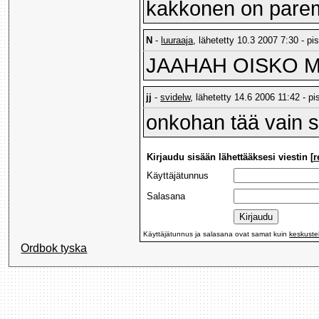
kakkonen on pare
N
-
luuraaja
, lähetetty 10.3 2007 7:30 - pi
JAAHAH OISKO M
jj
-
svidelw
, lähetetty 14.6 2006 11:42 - pi
onkohan tää vain 
Kirjaudu sisään lähettääksesi viestin [
r
Käyttäjätunnus
Salasana
Käyttäjätunnus ja salasana ovat samat kuin
keskuste
Ordbok tyska