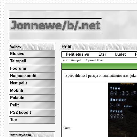
Pelit
Valikko
Etusivu
Pelit etusivu
Etsi
Uudet
P
Pelit
::
Autopelit
::
Speed Thief
Taitopeli
Foorumi
Huijauskoodit
Speed thiefissä pelaaja on ammattiautovaras, joka 
Nettipelit
Mobiili
Palaute
Pelit
PS2 koodit
Tue
Kuva:
Yhteistyössä