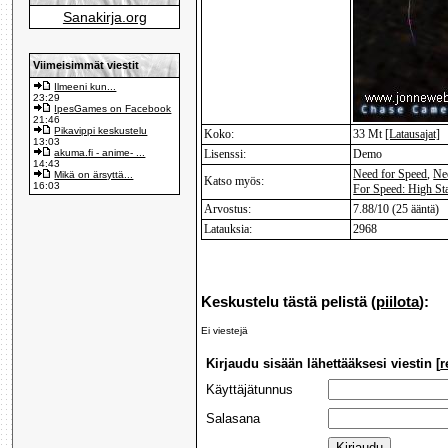
Sanakirja.org
Viimeisimmät viestit
Ilmeeni kun...
23:29
IpesGames on Facebook
21:46
Pikavippi keskustelu
Koko:
33 Mt
[Latausajat]
13:03
akuma.fi - anime- ...
Lisenssi:
Demo
14:43
Need for Speed
,
Ne
Mikä on ärsyttä...
Katso myös:
16:03
For Speed: High St
Arvostus:
7.88/10 (25 ääntä)
Latauksia:
2968
Keskustelu tästä pelistä (
piilota
):
Ei viestejä
Kirjaudu sisään lähettääksesi viestin [
r
Käyttäjätunnus
Salasana