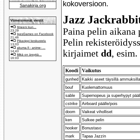
kokoversioon.
Sanakirja.org
Jazz Jackrabbi
Viimeisimmät viestit
Ilmeeni kun...
Paina pelin aikana 
23:29
IpesGames on Facebook
21:46
Pelin rekisteröidys
Pikavippi keskustelu
13:03
akuma.fi - anime- ...
kirjaimet
dd
, esim
14:43
Mikä on ärsyttä...
16:03
Koodi
Vaikutus
gunhed
Kaikki aseet täysillä ammuksill
bouf
Kuolemattomuus
sable
Supernopeus ja superhypyt pääl
cstrike
Airboard päälle/pois
doom
Vaikeat viholliset
ken
Sulkee pelin
hooker
Bonustaso
mark
Tapaa Jazzin