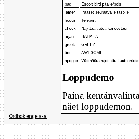
bad
Escort bird päälle/pois
lamer
Pääset seuraavalle tasolle
hocus
Teleport
check
Näyttää tietoa koneestasi
arjan
HAHAHA
greetz
GREEZ
tim
AWESOME
apogee
Värimäärä rajoitettu kuuteentois
Loppudemo
Paina kentänvalinta
näet loppudemon.
Ordbok engelska