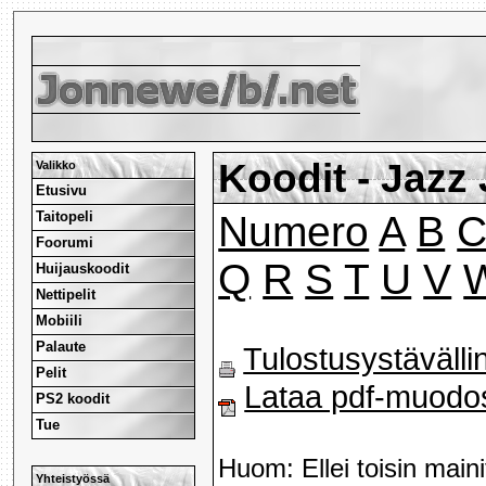
Koodit - Jazz
Valikko
Etusivu
Taitopeli
Numero
A
B
Foorumi
Q
R
S
T
U
V
Huijauskoodit
Nettipelit
Mobiili
Palaute
Tulostusystävälli
Pelit
Lataa pdf-muodo
PS2 koodit
Tue
Huom: Ellei toisin maini
Yhteistyössä