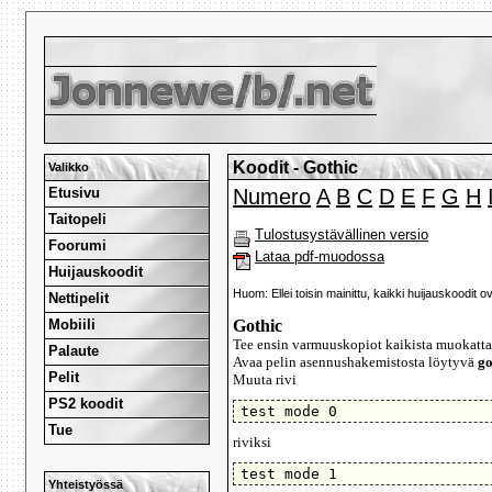
Koodit - Gothic
Valikko
Etusivu
Numero
A
B
C
D
E
F
G
H
Taitopeli
Tulostusystävällinen versio
Foorumi
Lataa pdf-muodossa
Huijauskoodit
Huom: Ellei toisin mainittu, kaikki huijauskoodit 
Nettipelit
Mobiili
Gothic
Tee ensin varmuuskopiot kaikista muokattav
Palaute
Avaa pelin asennushakemistosta löytyvä
go
Pelit
Muuta rivi
PS2 koodit
test mode 0
Tue
riviksi
test mode 1
Yhteistyössä