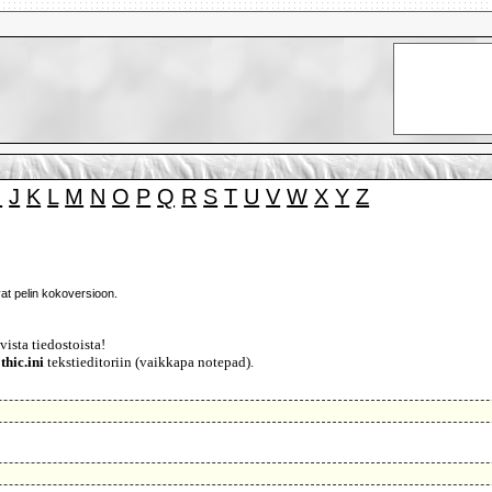
I
J
K
L
M
N
O
P
Q
R
S
T
U
V
W
X
Y
Z
ovat pelin kokoversioon.
ista tiedostoista!
thic.ini
tekstieditoriin (vaikkapa notepad).