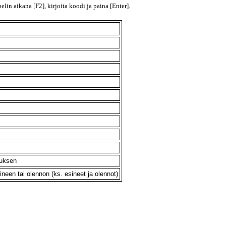
pelin aikana [F2],
kirjoita koodi ja paina [Enter].
s
uksen
neen tai olennon (ks. esineet ja olennot)