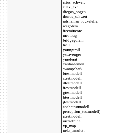
artos_schwert
silax_axt
diegos_bogen
thorus_schwert
udshaman_rockefeller
icegolem
freemineorc
meatbug
bridgegolem
troll
youngtroll
yscavenger
ymolerat
xardasdemon
swampshark
btestmodell
ctestmodell
dtestmodell
ftestmodell
gtestmodell
htestmodell
jtestmodell
ababetestmodell
perception_testmodell)
atestmodell
urizielrune
xp_map
neks_amulett