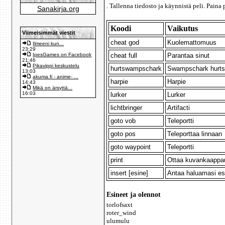
. Tallenna tiedosto ja käynnistä peli.
Paina 
Sanakirja.org
Koodi
Vaikutus
Viimeisimmät viestit
cheat god
Kuolemattomuus
Ilmeeni kun...
23:29
IpesGames on Facebook
cheat full
Parantaa sinut
21:46
Pikavippi keskustelu
hurtswampschark
Swampschark hurt
13:03
akuma.fi - anime- ...
harpie
Harpie
14:43
Mikä on ärsyttä...
16:03
lurker
Lurker
lichtbringer
Artifacti
goto vob
Teleportti
goto pos
Teleporttaa linnaan
goto waypoint
Teleportti
print
Ottaa kuvankaappa
insert [esine]
Antaa haluamasi esi
Esineet ja olennot
torlofsaxt
roter_wind
ulumulu