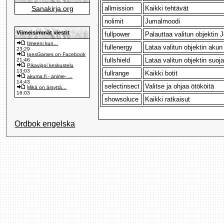
Sanakirja.org
allmission
Kaikki tehtävät
nolimit
Jumalmoodi
Viimeisimmät viestit
fullpower
Palauttaa valitun objektin 
Ilmeeni kun...
fullenergy
Lataa valitun objektin akun
23:29
IpesGames on Facebook
fullshield
Lataa valitun objektin suoja
21:46
Pikavippi keskustelu
13:03
fullrange
Kaikki botit
akuma.fi - anime- ...
14:43
selectinsect
Valitse ja ohjaa ötököitä
Mikä on ärsyttä...
16:03
showsoluce
Kaikki ratkaisut
Ordbok engelska