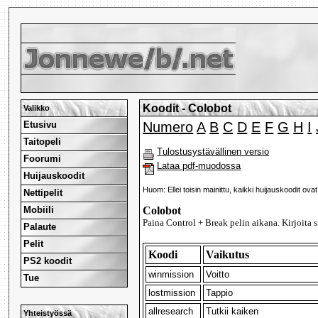
Koodit - Colobot
Valikko
Etusivu
Numero
A
B
C
D
E
F
G
H
I
Taitopeli
Tulostusystävällinen versio
Foorumi
Lataa pdf-muodossa
Huijauskoodit
Huom: Ellei toisin mainittu, kaikki huijauskoodit ova
Nettipelit
Mobiili
Colobot
Paina Control + Break pelin aikana. Kirjoita s
Palaute
Pelit
Koodi
Vaikutus
PS2 koodit
winmission
Voitto
Tue
lostmission
Tappio
allresearch
Tutkii kaiken
Yhteistyössä