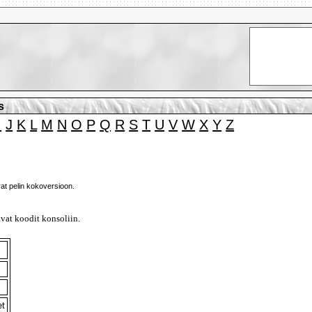
s
I
J
K
L
M
N
O
P
Q
R
S
T
U
V
W
X
Y
Z
ovat pelin kokoversioon.
avat koodit konsoliin.
et