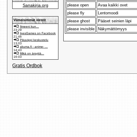
Sanakirja.org
please open
Avaa kaikki ovet
please fly
Lentomoodi
Viimeisimmät viestit
please ghost
Pääset seinien läpi
Ilmeeni kun...
please invisible
Näkymättömyys
23:29
IpesGames on Facebook
21:46
Pikavippi keskustelu
13:03
akuma.fi - anime- ...
14:43
Mikä on ärsyttä...
16:03
Gratis Ordbok