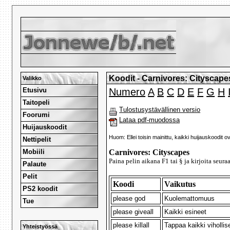
Koodit - Carnivores: Cityscape
Valikko
Etusivu
Numero
A
B
C
D
E
F
G
H
Taitopeli
Tulostusystävällinen versio
Foorumi
Lataa pdf-muodossa
Huijauskoodit
Huom: Ellei toisin mainittu, kaikki huijauskoodit 
Nettipelit
Mobiili
Carnivores: Cityscapes
Paina pelin aikana F1 tai § ja kirjoita seura
Palaute
Pelit
Koodi
Vaikutus
PS2 koodit
please god
Kuolemattomuus
Tue
please giveall
Kaikki esineet
please killall
Tappaa kaikki vihollis
Yhteistyössä