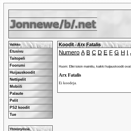
Koodit - Arx Fatalis
Valikko
Etusivu
Numero
A
B
C
D
E
F
G
H
I
Taitopeli
Foorumi
Huom: Ellei toisin mainittu, kaikki huijauskoodit ova
Huijauskoodit
Arx Fatalis
Nettipelit
Ei koodeja.
Mobiili
Palaute
Pelit
PS2 koodit
Tue
Yhteistyössä