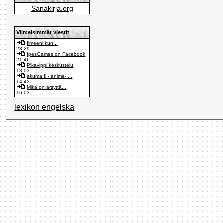
Sanakirja.org
Viimeisimmät viestit
Ilmeeni kun...
23:29
IpesGames on Facebook
21:46
Pikavippi keskustelu
13:03
akuma.fi - anime- ...
14:43
Mikä on ärsyttä...
16:03
lexikon engelska