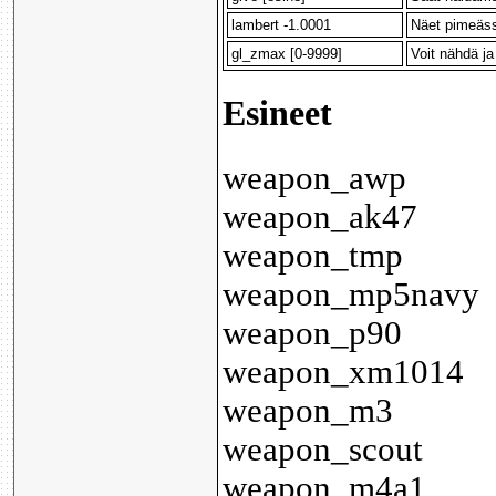
lambert -1.0001
Näet pimeäs
gl_zmax [0-9999]
Voit nähdä ja
Esineet
weapon_awp
weapon_ak47
weapon_tmp
weapon_mp5navy
weapon_p90
weapon_xm1014
weapon_m3
weapon_scout
weapon_m4a1