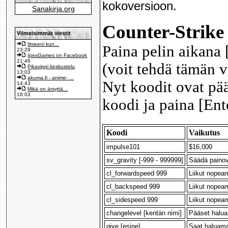
kokoversioon.
Sanakirja.org
Counter-Strike
Viimeisimmät viestit
Ilmeeni kun...
Paina pelin aikana [
23:29
IpesGames on Facebook
21:46
(voit tehdä tämän v
Pikavippi keskustelu
13:03
akuma.fi - anime- ...
Nyt koodit ovat pä
14:43
Mikä on ärsyttä...
16:03
koodi ja paina [Ent
Koodi
Vaikutus
impulse101
$16,000
sv_gravity [-999 - 999999]
Säädä paino
cl_forwardspeed 999
Liikut nopea
cl_backspeed 999
Liikut nopea
cl_sidespeed 999
Liikut nopea
changelevel [kentän nimi]
Pääset halu
give [esine]
Saat haluama