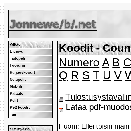
Koodit - Coun
Valikko
Etusivu
Taitopeli
Numero
A
B
Foorumi
Q
R
S
T
U
V
Huijauskoodit
Nettipelit
Mobiili
Palaute
Tulostusystävälli
Pelit
Lataa pdf-muodo
PS2 koodit
Tue
Huom: Ellei toisin maini
Yhteistyössä