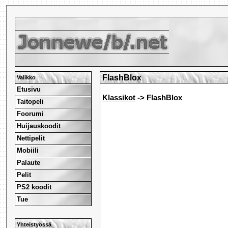
FlashBlox
Valikko
Etusivu
Klassikot
-> FlashBlox
Taitopeli
Foorumi
Huijauskoodit
Nettipelit
Mobiili
Palaute
Pelit
PS2 koodit
Tue
Yhteistyössä