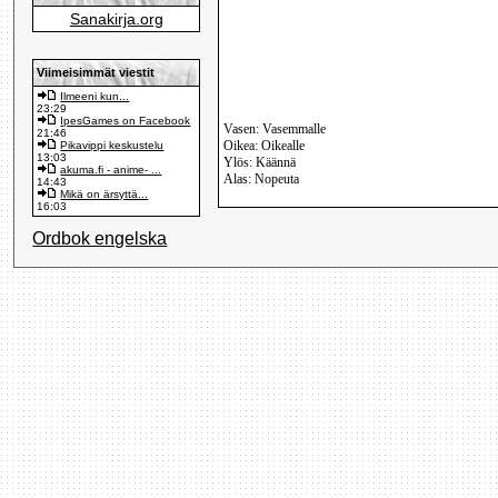
Sanakirja.org
Viimeisimmät viestit
Ilmeeni kun...
23:29
IpesGames on Facebook
Vasen: Vasemmalle
21:46
Oikea: Oikealle
Pikavippi keskustelu
13:03
Ylös: Käännä
akuma.fi - anime- ...
Alas: Nopeuta
14:43
Mikä on ärsyttä...
16:03
Ordbok engelska