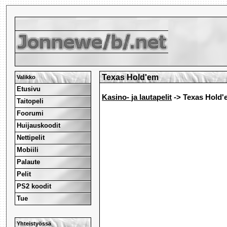
Texas Hold'em
Valikko
Etusivu
Kasino- ja lautapelit
-> Texas Hold'
Taitopeli
Foorumi
Huijauskoodit
Nettipelit
Mobiili
Palaute
Pelit
PS2 koodit
Tue
Yhteistyössä