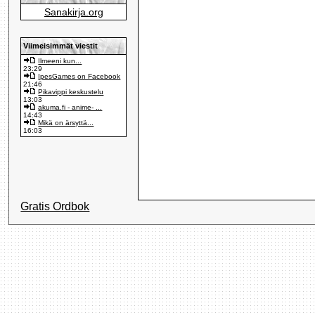
Sanakirja.org
Viimeisimmät viestit
Ilmeeni kun...
23:29
IpesGames on Facebook
21:46
Pikavippi keskustelu
13:03
akuma.fi - anime- ...
14:43
Mikä on ärsyttä...
16:03
Gratis Ordbok