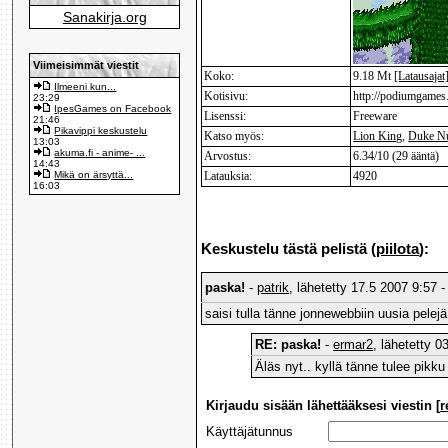
Sanakirja.org
Viimeisimmät viestit
Koko:
9.18 Mt
[Latausajat
Ilmeeni kun...
Kotisivu:
http://podiumgames.
23:29
IpesGames on Facebook
Lisenssi:
Freeware
21:46
Pikavippi keskustelu
Katso myös:
Lion King
,
Duke N
13:03
akuma.fi - anime- ...
Arvostus:
6.34/10 (29 ääntä)
14:43
Mikä on ärsyttä...
Latauksia:
4920
16:03
Keskustelu tästä pelistä (
piilota
):
paska!
-
patrik
, lähetetty 17.5 2007 9:57 -
saisi tulla tänne jonnewebbiin uusia pelejä!!!!
RE: paska!
-
ermar2
, lähetetty 
Äläs nyt.. kyllä tänne tulee pik
Kirjaudu sisään lähettääksesi viestin [
r
Käyttäjätunnus