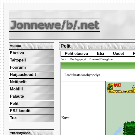
Pelit
Valikko
Etusivu
Pelit etusivu
Etsi
Uudet
P
Pelit
::
Tasohyppelyt
::
Eternal Daughter
Taitopeli
Foorumi
Huijauskoodit
Laadukasta tasohyppelyä
Nettipelit
Mobiili
Palaute
Pelit
PS2 koodit
Tue
Kuva:
Yhteistyössä